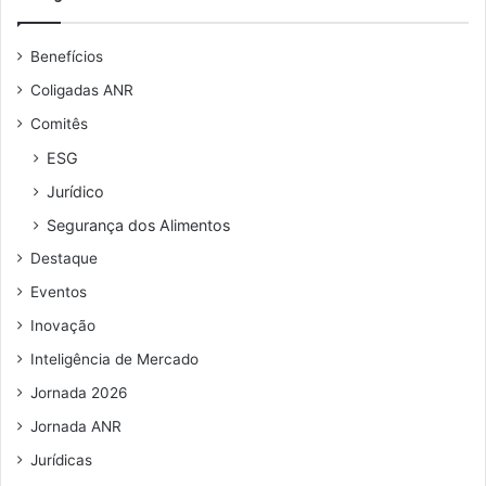
e
u
Benefícios
e
n
Coligadas ANR
d
Comitês
e
r
ESG
e
Jurídico
ç
o
Segurança dos Alimentos
d
Destaque
e
e
Eventos
m
Inovação
a
i
Inteligência de Mercado
l
Jornada 2026
Jornada ANR
Jurídicas