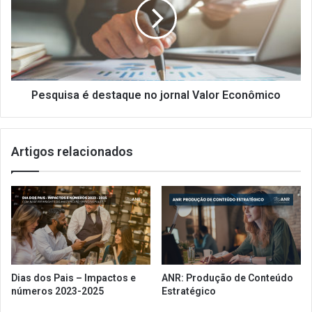
n
q
c
u
i
i
a
s
i
a
n
é
-
d
Pesquisa é destaque no jornal Valor Econômico
h
e
o
s
u
t
Artigos relacionados
s
a
e
q
p
u
a
e
r
n
a
o
P
j
i
o
z
r
Dias dos Pais – Impactos e
ANR: Produção de Conteúdo
z
n
números 2023-2025
Estratégico
a
a
H