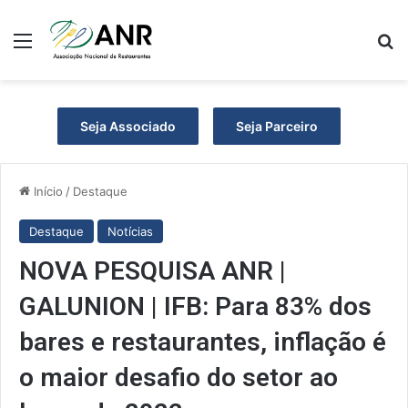
Menu
P
Seja Associado
Seja Parceiro
Início
/
Destaque
Destaque
Notícias
NOVA PESQUISA ANR |
GALUNION | IFB: Para 83% dos
bares e restaurantes, inflação é
o maior desafio do setor ao