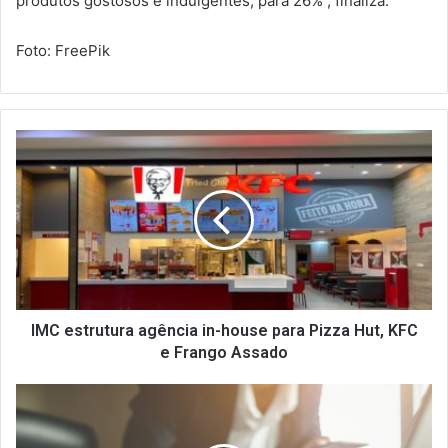
produtos gostosos e indulgentes, para 26%”, finaliza.
Foto: FreePik
I
M
C
e
s
t
r
u
t
u
IMC estrutura agência in-house para Pizza Hut, KFC
r
e Frango Assado
a
a
P
g
e
ê
s