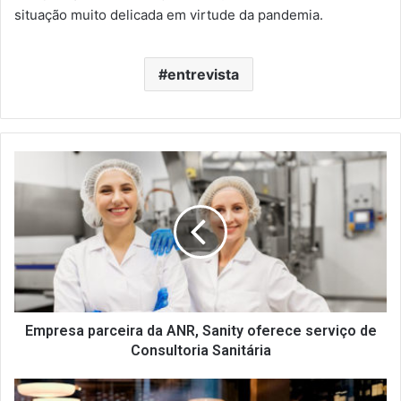
situação muito delicada em virtude da pandemia.
entrevista
E
m
p
r
e
s
a
p
a
r
Empresa parceira da ANR, Sanity oferece serviço de
c
Consultoria Sanitária
e
i
F