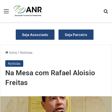
Menu
P
Seja Associado
Seja Parceiro
Início
/
Notícias
Notícias
Na Mesa com Rafael Aloisio
Freitas