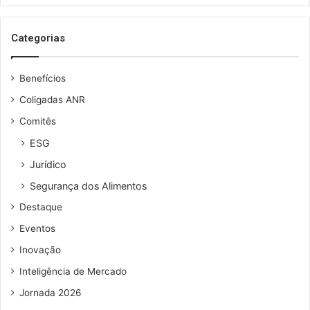
n
a
j
i
o
e
t
s
Categorias
e
á
e
m
r
u
S
Benefícios
i
e
P
a
n
Coligadas ANR
d
Comitês
e
r
ESG
e
Jurídico
ç
o
Segurança dos Alimentos
d
Destaque
e
e
Eventos
m
Inovação
a
i
Inteligência de Mercado
l
Jornada 2026