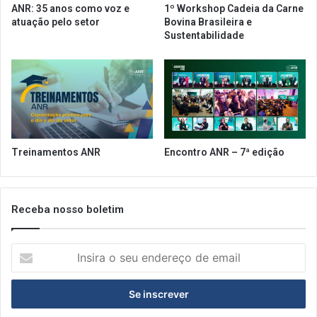
ANR: 35 anos como voz e
1º Workshop Cadeia da Carne
e
i
atuação pelo setor
Bovina Brasileira e
r
o
Sustentabilidade
v
e
i
c
ç
a
o
p
d
a
e
c
C
i
o
d
Treinamentos ANR
Encontro ANR – 7ª edição
n
a
s
d
u
e
l
c
Receba nosso boletim
t
o
o
m
r
I
e
i
n
ç
a
s
a
S
i
h
a
r
o