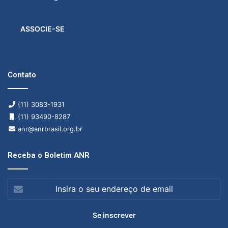
ASSOCIE-SE
Contato
(11) 3083-1931
(11) 93490-8287
anr@anrbrasil.org.br
Receba o Boletim ANR
Insira
o
seu
endereço
de