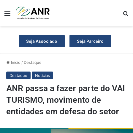
Menu
P
Seja Associado
Seja Parceiro
Início
/
Destaque
Destaque
Notícias
ANR passa a fazer parte do VAI
TURISMO, movimento de
entidades em defesa do setor