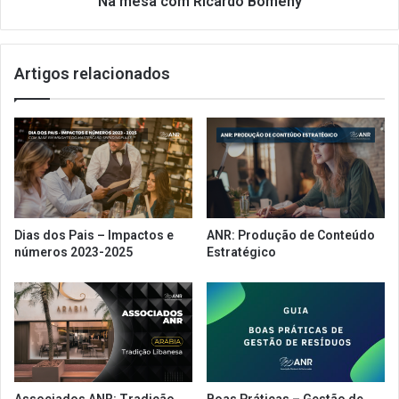
Na mesa com Ricardo Bomeny
a
i
n
c
d
a
Artigos relacionados
e
r
(
d
S
o
P
B
)
o
m
e
n
y
Dias dos Pais – Impactos e
ANR: Produção de Conteúdo
números 2023-2025
Estratégico