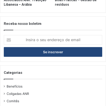
Associados ANR: Tradição
Boas Práticas – Gestão de
Libanesa – Arábia
resíduos
Receba nosso boletim
I
n
s
i
r
a
o
s
Categorias
e
u
Benefícios
e
n
Coligadas ANR
d
Comitês
e