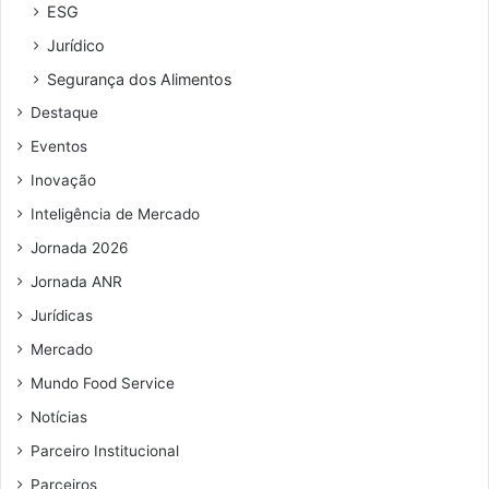
r
ESG
e
Jurídico
ç
o
Segurança dos Alimentos
d
Destaque
e
e
Eventos
m
Inovação
a
i
Inteligência de Mercado
l
Jornada 2026
Jornada ANR
Jurídicas
Mercado
Mundo Food Service
Notícias
Parceiro Institucional
Parceiros