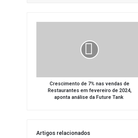
Crescimento
de
7%
nas
vendas
de
Restaurantes
em
fevereiro
de
Crescimento de 7% nas vendas de
2024,
Restaurantes em fevereiro de 2024,
aponta
aponta análise da Future Tank
análise
da
Future
Tank
Artigos relacionados