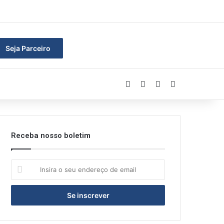
ar
Seja Parceiro
Facebook
Linkedin
YouTube
Instagram
Receba nosso boletim
Insira
o
seu
endereço
de
email