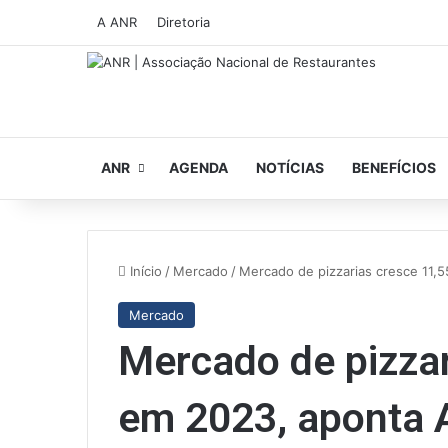
A ANR
Diretoria
ANR
AGENDA
NOTÍCIAS
BENEFÍCIOS
Início
/
Mercado
/
Mercado de pizzarias cresce 11
Mercado
Mercado de pizza
em 2023, aponta