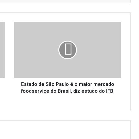
Estado
de
São
Paulo
é
o
maior
mercado
foodservice
do
Estado de São Paulo é o maior mercado
Brasil,
foodservice do Brasil, diz estudo do IFB
diz
estudo
do
IFB