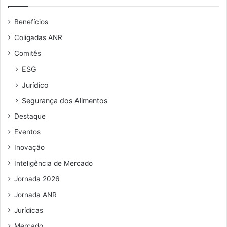
e
o
u
s
Benefícios
e
n
Coligadas ANR
d
Comitês
e
r
ESG
e
Jurídico
ç
o
Segurança dos Alimentos
d
Destaque
e
e
Eventos
m
Inovação
a
i
Inteligência de Mercado
l
Jornada 2026
Jornada ANR
Jurídicas
Mercado