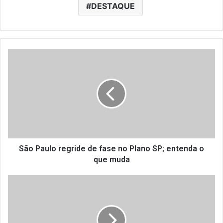
DESTAQUE
S
ã
o
P
a
u
l
o
r
e
São Paulo regride de fase no Plano SP; entenda o
g
que muda
r
i
B
d
u
e
r
d
g
e
e