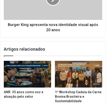
f
r
a
K
s
i
e
n
n
g
Burger King apresenta nova identidade visual após
o
a
20 anos
P
p
l
r
a
e
Artigos relacionados
n
s
o
e
S
n
P
t
;
a
e
n
n
o
t
v
e
a
ANR: 35 anos como voz e
1º Workshop Cadeia da Carne
n
i
atuação pelo setor
Bovina Brasileira e
d
d
Sustentabilidade
a
e