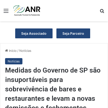
Menu
P
Seja Associado
Seja Parceiro
Início
/
Notícias
Notícias
Medidas do Governo de SP são
insuportáveis para
sobrevivência de bares e
restaurantes e levam a novas
demissões e fechamentos