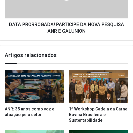
r
O
e
R
c
R
e
O
DATA PRORROGADA! PARTICIPE DA NOVA PESQUISA
m
G
ANR E GALUNION
m
A
e
D
d
A
Artigos relacionados
i
!
d
P
a
A
s
R
e
T
m
I
m
C
e
I
i
P
ANR: 35 anos como voz e
1º Workshop Cadeia da Carne
o
E
atuação pelo setor
Bovina Brasileira e
a
D
Sustentabilidade
s
A
e
N