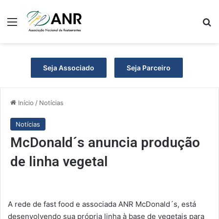
Menu
P
Seja Associado
Seja Parceiro
Início
/
Notícias
Notícias
McDonald´s anuncia produção
de linha vegetal
A rede de fast food e associada ANR McDonald´s, está
desenvolvendo sua própria linha à base de vegetais para