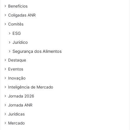
u
O
Benefícios
e
N
n
Coligadas ANR
d
Comitês
e
r
ESG
e
Jurídico
ç
o
Segurança dos Alimentos
d
Destaque
e
e
Eventos
m
Inovação
a
i
Inteligência de Mercado
l
Jornada 2026
Jornada ANR
Jurídicas
Mercado