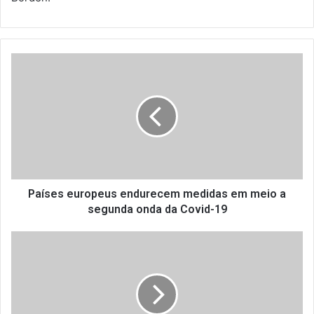
P
a
í
s
e
s
e
u
r
o
Países europeus endurecem medidas em meio a
p
segunda onda da Covid-19
e
u
D
s
A
e
T
n
A
d
P
u
R