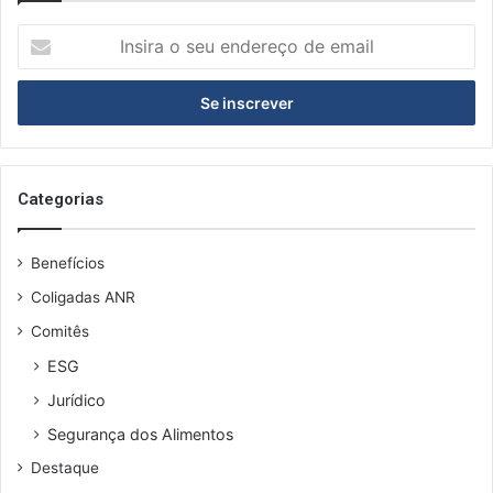
á
I
r
n
i
s
a
i
r
a
o
s
Categorias
e
u
Benefícios
e
n
Coligadas ANR
d
Comitês
e
r
ESG
e
Jurídico
ç
o
Segurança dos Alimentos
d
Destaque
e