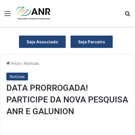
Menu
P
Seja Associado
Seja Parceiro
Início
/
Notícias
Notícias
DATA PRORROGADA!
PARTICIPE DA NOVA PESQUISA
ANR E GALUNION