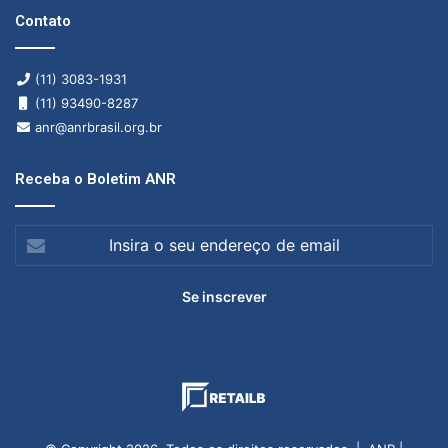
Contato
(11) 3083-1931
(11) 93490-8287
anr@anrbrasil.org.br
Receba o Boletim ANR
Insira
o
seu
endereço
de
email