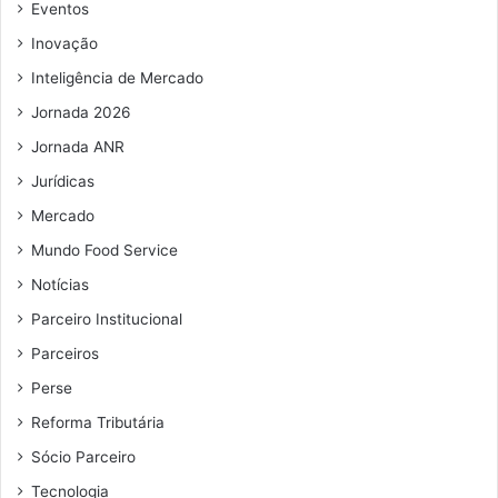
e
Eventos
m
Inovação
a
i
Inteligência de Mercado
l
Jornada 2026
Jornada ANR
Jurídicas
Mercado
Mundo Food Service
Notícias
Parceiro Institucional
Parceiros
Perse
Reforma Tributária
Sócio Parceiro
Tecnologia