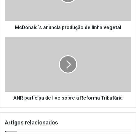
a
l
d
´
s
McDonald´s anuncia produção de linha vegetal
a
n
A
u
N
n
R
c
p
i
a
a
r
p
t
r
i
o
c
d
i
ANR participa de live sobre a Reforma Tributária
u
p
ç
a
ã
d
Artigos relacionados
o
e
d
l
e
i