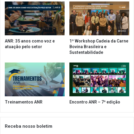
l
v
i
e
n
s
h
o
a
b
v
r
ANR: 35 anos como voz e
1º Workshop Cadeia da Carne
e
e
atuação pelo setor
Bovina Brasileira e
g
a
Sustentabilidade
e
R
t
e
a
f
l
o
r
m
a
T
Treinamentos ANR
Encontro ANR – 7ª edição
r
i
b
u
Receba nosso boletim
t