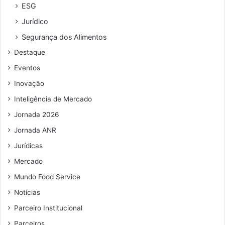
r
ESG
e
Jurídico
ç
o
Segurança dos Alimentos
d
Destaque
e
e
Eventos
m
Inovação
a
i
Inteligência de Mercado
l
Jornada 2026
Jornada ANR
Jurídicas
Mercado
Mundo Food Service
Notícias
Parceiro Institucional
Parceiros