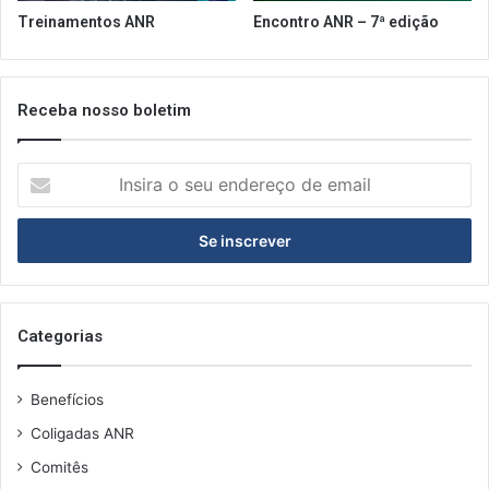
o
a
Treinamentos ANR
Encontro ANR – 7ª edição
v
e
g
e
Receba nosso boletim
t
a
I
l
n
s
i
r
a
o
s
Categorias
e
u
Benefícios
e
n
Coligadas ANR
d
Comitês
e