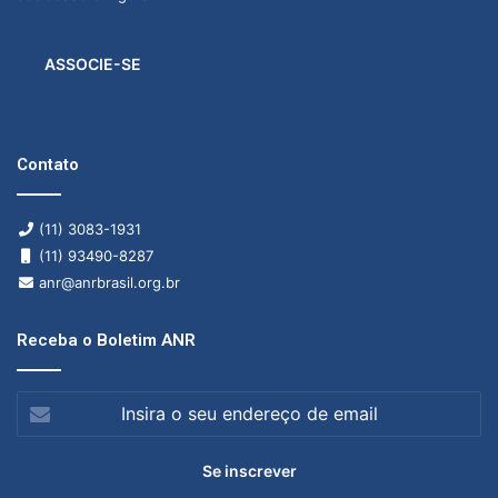
ASSOCIE-SE
Contato
(11) 3083-1931
(11) 93490-8287
anr@anrbrasil.org.br
Receba o Boletim ANR
Insira
o
seu
endereço
de