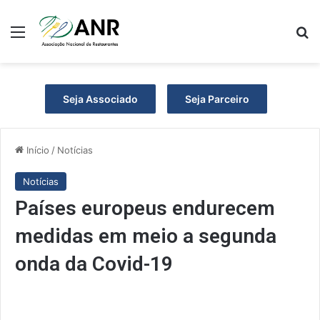
Menu
P
Seja Associado
Seja Parceiro
Início
/
Notícias
Notícias
Países europeus endurecem
medidas em meio a segunda
onda da Covid-19