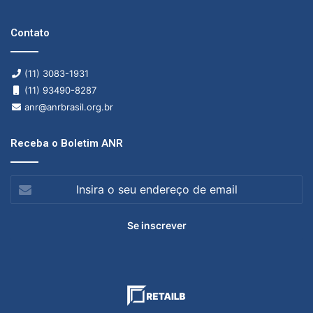
Contato
(11) 3083-1931
(11) 93490-8287
anr@anrbrasil.org.br
Receba o Boletim ANR
Insira
o
seu
endereço
de
email