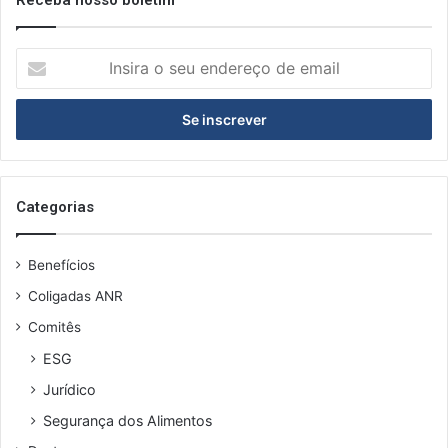
I
n
s
i
r
a
o
s
Categorias
e
u
Benefícios
e
n
Coligadas ANR
d
Comitês
e
r
ESG
e
Jurídico
ç
o
Segurança dos Alimentos
d