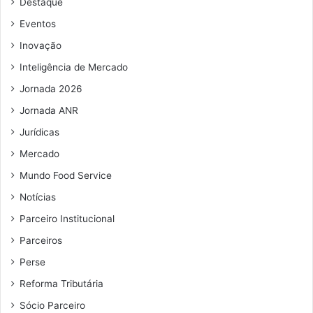
Destaque
e
e
Eventos
m
Inovação
a
i
Inteligência de Mercado
l
Jornada 2026
Jornada ANR
Jurídicas
Mercado
Mundo Food Service
Notícias
Parceiro Institucional
Parceiros
Perse
Reforma Tributária
Sócio Parceiro