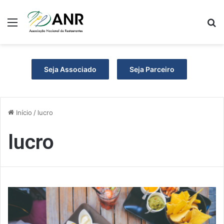
Menu
P
Seja Associado
Seja Parceiro
Início
/
lucro
lucro