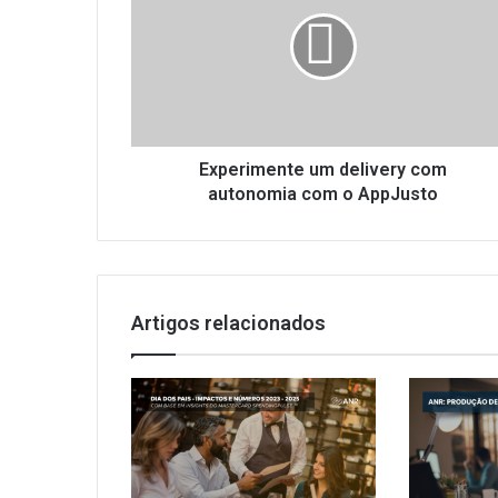
p
e
r
i
m
e
n
t
Experimente um delivery com
e
autonomia com o AppJusto
u
m
d
e
l
Artigos relacionados
i
v
e
r
y
c
o
m