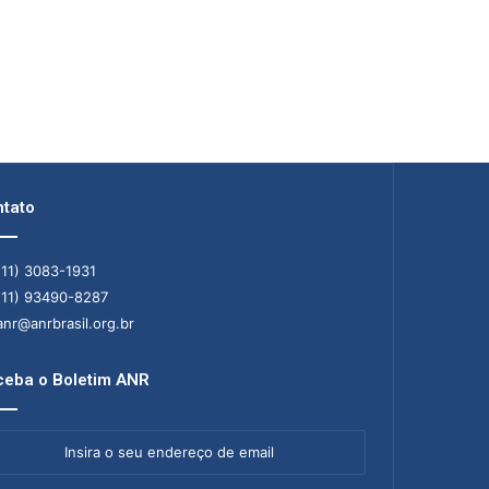
tato
11) 3083-1931
11) 93490-8287
nr@anrbrasil.org.br
eba o Boletim ANR
ra