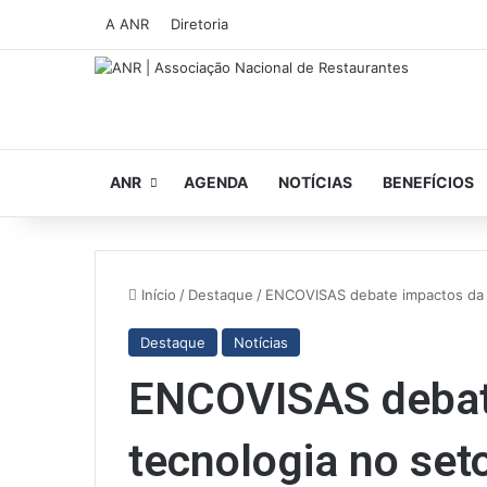
A ANR
Diretoria
ANR
AGENDA
NOTÍCIAS
BENEFÍCIOS
Início
/
Destaque
/
ENCOVISAS debate impactos da t
Destaque
Notícias
ENCOVISAS debat
tecnologia no set