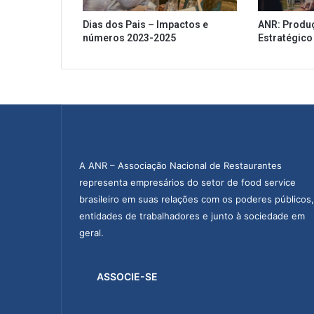
a
Dias dos Pais – Impactos e
ANR: Produ
u
números 2023-2025
Estratégico
t
o
n
o
m
i
a
c
o
A ANR – Associação Nacional de Restaurantes
m
representa empresários do setor de food service
o
brasileiro em suas relações com os poderes públicos,
A
entidades de trabalhadores e junto à sociedade em
p
geral.
p
J
u
ASSOCIE-SE
s
t
o