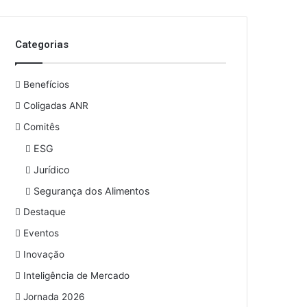
o
s
e
Categorias
u
e
n
Benefícios
d
e
Coligadas ANR
r
Comitês
e
ESG
ç
o
Jurídico
d
Segurança dos Alimentos
e
e
Destaque
m
Eventos
a
i
Inovação
l
Inteligência de Mercado
Jornada 2026