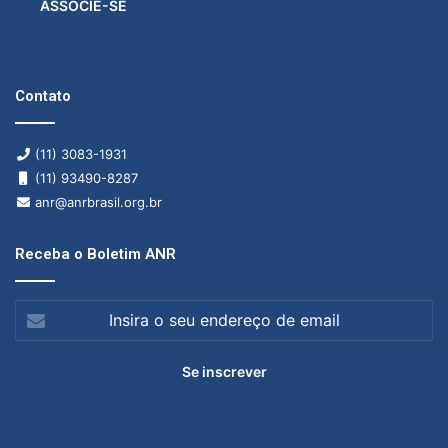
ASSOCIE-SE
Contato
(11) 3083-1931
(11) 93490-8287
anr@anrbrasil.org.br
Receba o Boletim ANR
Insira
o
seu
endereço
de
email