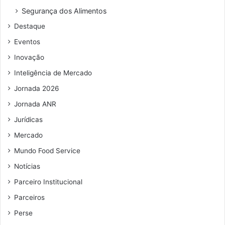
o
Segurança dos Alimentos
d
Destaque
e
e
Eventos
m
Inovação
a
i
Inteligência de Mercado
l
Jornada 2026
Jornada ANR
Jurídicas
Mercado
Mundo Food Service
Notícias
Parceiro Institucional
Parceiros
Perse