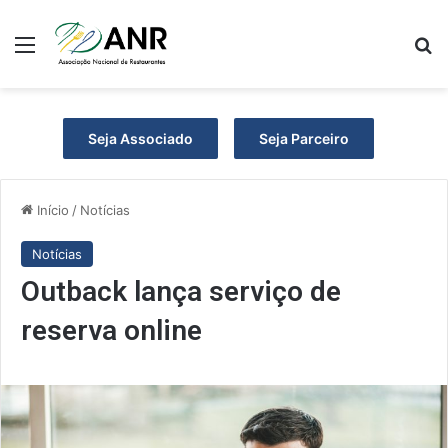
Menu
P
Seja Associado
Seja Parceiro
Início
/
Notícias
Notícias
Outback lança serviço de
reserva online