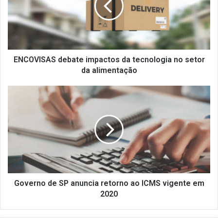
V
I
S
A
S
d
ENCOVISAS debate impactos da tecnologia no setor
e
da alimentação
b
a
G
t
o
e
v
i
e
m
r
p
n
a
o
c
d
t
e
o
S
Governo de SP anuncia retorno ao ICMS vigente em
s
P
2020
d
a
a
n