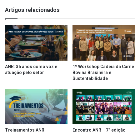
t
u
Artigos relacionados
e
n
c
c
n
i
o
a
l
r
o
e
g
t
i
o
a
r
ANR: 35 anos como voz e
1º Workshop Cadeia da Carne
n
n
atuação pelo setor
Bovina Brasileira e
o
o
Sustentabilidade
s
a
e
o
t
I
o
C
r
M
d
S
a
v
a
i
Treinamentos ANR
Encontro ANR – 7ª edição
l
g