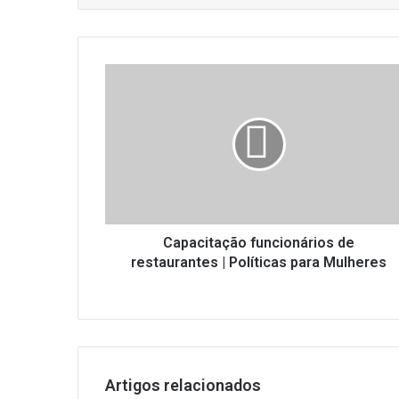
Capacitação
funcionários
de
restaurantes
|
Políticas
para
Mulheres
Capacitação funcionários de
restaurantes | Políticas para Mulheres
Artigos relacionados