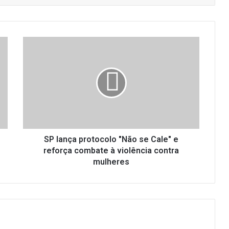
SP
lança
protocolo
"Não
se
Cale"
e
reforça
combate
à
SP lança protocolo "Não se Cale" e
violência
reforça combate à violência contra
contra
mulheres
mulheres