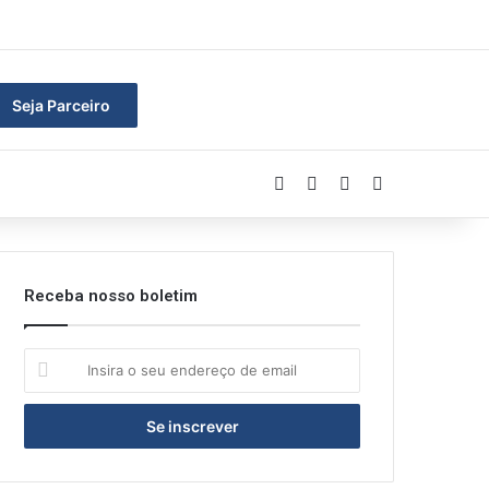
ar
Seja Parceiro
Facebook
Linkedin
YouTube
Instagram
Receba nosso boletim
Insira
o
seu
endereço
de
email