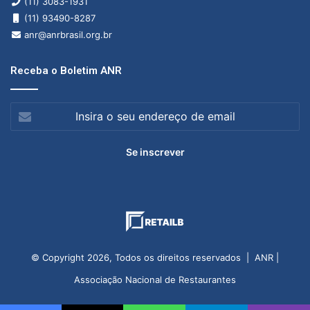
(11) 3083-1931
(11) 93490-8287
anr@anrbrasil.org.br
Receba o Boletim ANR
Insira
o
seu
endereço
de
email
© Copyright 2026, Todos os direitos reservados | ANR |
Associação Nacional de Restaurantes