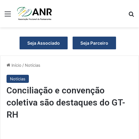
Menu
P
Seja Associado
Seja Parceiro
Início
/
Notícias
Notícias
Conciliação e convenção
coletiva são destaques do GT-
RH