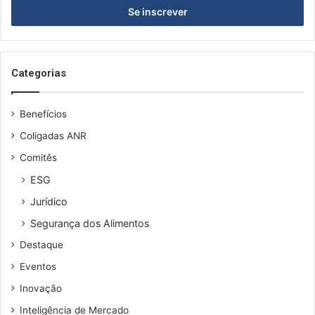
i
a
r
d
a
o
o
m
s
Categorias
i
e
n
u
g
Benefícios
e
o
n
Coligadas ANR
d
Comitês
e
r
ESG
e
Jurídico
ç
o
Segurança dos Alimentos
d
Destaque
e
e
Eventos
m
Inovação
a
i
Inteligência de Mercado