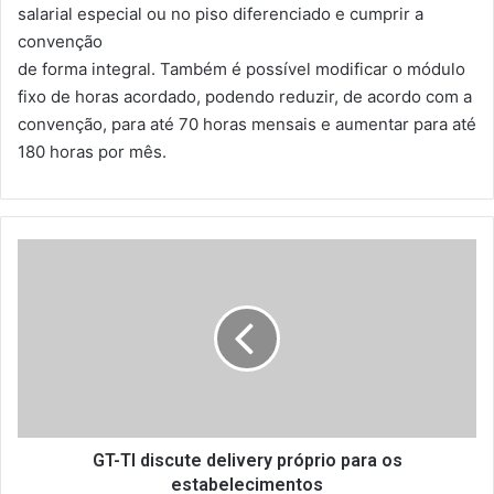
salarial especial ou no piso diferenciado e cumprir a
convenção
de forma integral. Também é possível modificar o módulo
fixo de horas acordado, podendo reduzir, de acordo com a
convenção, para até 70 horas mensais e aumentar para até
180 horas por mês.
G
T
-
T
I
d
i
s
c
u
GT-TI discute delivery próprio para os
t
estabelecimentos