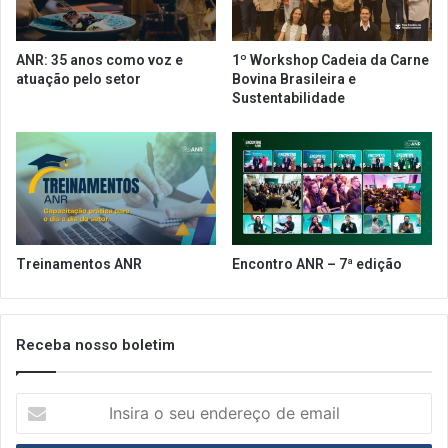
s
B
e
H
s
v
ANR: 35 anos como voz e
1º Workshop Cadeia da Carne
t
ã
atuação pelo setor
Bovina Brasileira e
a
o
Sustentabilidade
b
p
e
o
l
d
e
e
c
r
i
a
m
b
e
r
Treinamentos ANR
Encontro ANR – 7ª edição
n
i
t
r
o
d
s
e
Receba nosso boletim
s
e
I
x
n
t
s
a