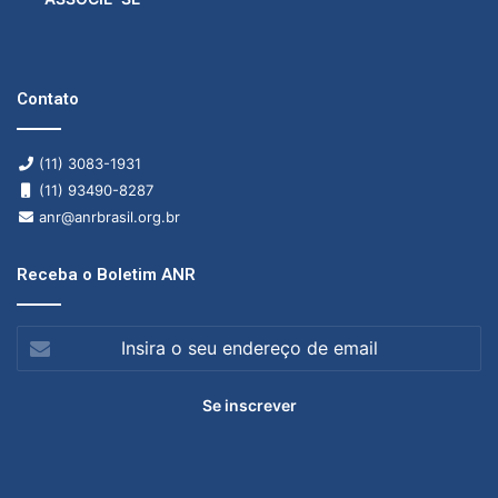
Contato
(11) 3083-1931
(11) 93490-8287
anr@anrbrasil.org.br
Receba o Boletim ANR
Insira
o
seu
endereço
de
email