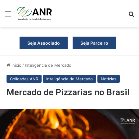
Menu
Pr
Seja Associado
Seja Parceiro
Início
/
Inteligência de Mercado
Coligadas ANR
Inteligência de Mercado
Notícias
Mercado de Pizzarias no Brasil