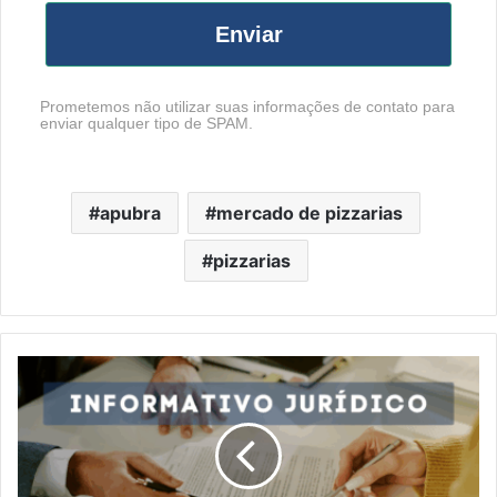
Enviar
Prometemos não utilizar suas informações de contato para
enviar qualquer tipo de SPAM.
apubra
mercado de pizzarias
pizzarias
Informativo
Jurídico
002/2025
—
Boas
Práticas