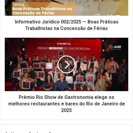
Trabalhistas
na
Concessão
de
Informativo Jurídico 002/2025 — Boas Práticas
Férias
Trabalhistas na Concessão de Férias
Prêmio
Rio
Show
de
Gastronomia
elege
os
melhores
restaurantes
e
Prêmio Rio Show de Gastronomia elege os
bares
melhores restaurantes e bares do Rio de Janeiro de
do
2025
Rio
de
Janeiro