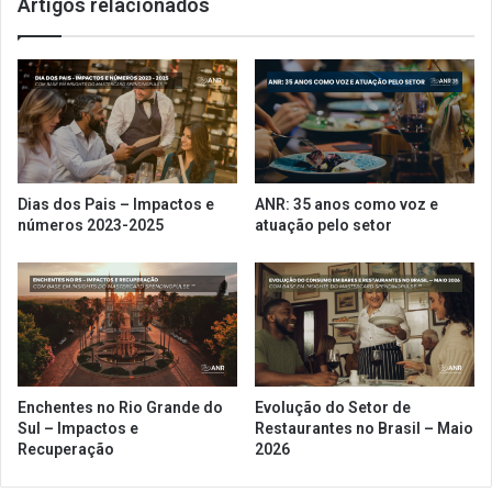
Artigos relacionados
de
2025
Dias dos Pais – Impactos e
ANR: 35 anos como voz e
números 2023-2025
atuação pelo setor
Enchentes no Rio Grande do
Evolução do Setor de
Sul – Impactos e
Restaurantes no Brasil – Maio
Recuperação
2026