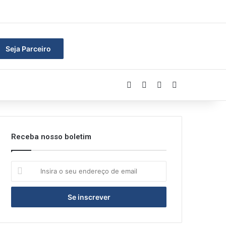
ar
Seja Parceiro
Facebook
Linkedin
YouTube
Instagram
Receba nosso boletim
Insira
o
seu
endereço
de
email