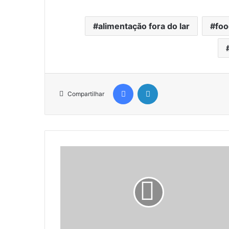
alimentação fora do lar
foo
Facebook
Linkedin
Compartilhar
ESTADO
DE
SÃO
PAULO
REGULAMENTA
SUA
TRANSAÇÃO
TRIBUTÁRIA