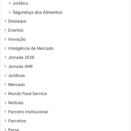
Jurídico
ç
o
o
s
Segurança dos Alimentos
d
v
Destaque
e
i
e
a
Eventos
m
A
Inovação
a
l
i
e
Inteligência de Mercado
l
x
Jornada 2026
a
Jornada ANR
Jurídicas
Mercado
Mundo Food Service
Notícias
Parceiro Institucional
Parceiros
Perse