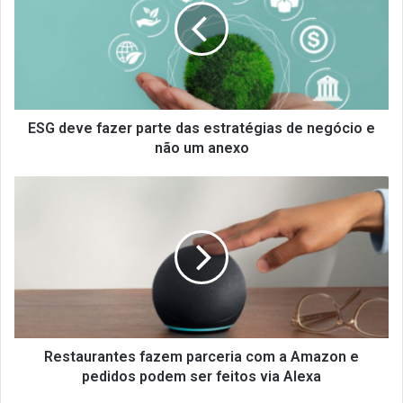
d
e
v
e
f
a
z
ESG deve fazer parte das estratégias de negócio e
e
não um anexo
r
p
R
a
e
r
s
t
t
e
a
d
u
a
r
s
a
e
n
s
t
Restaurantes fazem parceria com a Amazon e
t
e
pedidos podem ser feitos via Alexa
r
s