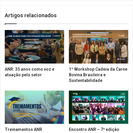
a
f
t
a
Artigos relacionados
é
z
g
e
i
m
a
p
s
a
d
r
e
c
n
e
e
r
ANR: 35 anos como voz e
1º Workshop Cadeia da Carne
g
i
atuação pelo setor
Bovina Brasileira e
ó
a
Sustentabilidade
c
c
i
o
o
m
e
a
n
A
ã
m
o
a
u
z
Treinamentos ANR
Encontro ANR – 7ª edição