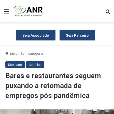
Menu
P
Seja Associado
Seja Parceiro
Início
/
Sem categoria
Mercado
Notícias
Bares e restaurantes seguem
puxando a retomada de
empregos pós pandêmica