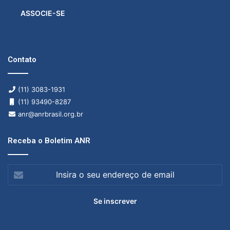
ASSOCIE-SE
Contato
(11) 3083-1931
(11) 93490-8287
anr@anrbrasil.org.br
Receba o Boletim ANR
Insira
o
seu
endereço
de
email