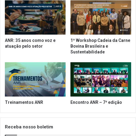
m
M
a
A
s
D
m
A
a
E
n
M
ANR: 35 anos como voz e
1º Workshop Cadeia da Carne
t
O
atuação pelo setor
Bovina Brasileira e
é
U
Sustentabilidade
m
T
f
R
l
O
e
S
x
E
i
S
b
T
i
A
Treinamentos ANR
Encontro ANR – 7ª edição
l
D
i
O
z
S
a
B
Receba nosso boletim
ç
R