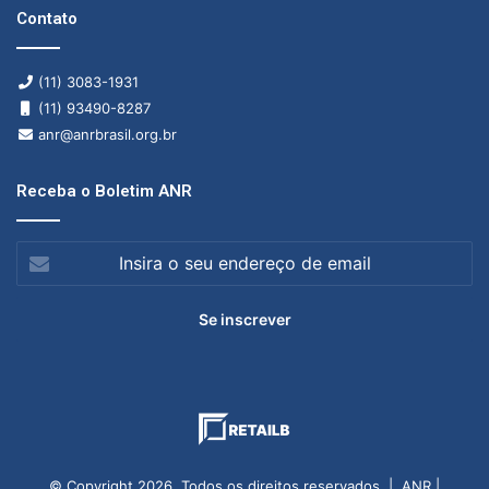
Contato
(11) 3083-1931
(11) 93490-8287
anr@anrbrasil.org.br
Receba o Boletim ANR
Insira
o
seu
endereço
de
email
© Copyright 2026, Todos os direitos reservados | ANR |