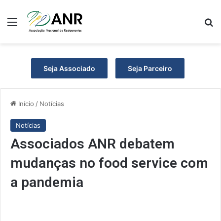
Menu
P
Seja Associado
Seja Parceiro
Início
/
Notícias
Notícias
Associados ANR debatem
mudanças no food service com
a pandemia