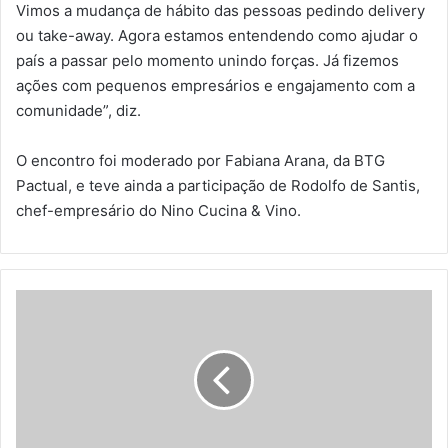
Vimos a mudança de hábito das pessoas pedindo delivery
ou take-away. Agora estamos entendendo como ajudar o
país a passar pelo momento unindo forças. Já fizemos
ações com pequenos empresários e engajamento com a
comunidade”, diz.
O encontro foi moderado por Fabiana Arana, da BTG
Pactual, e teve ainda a participação de Rodolfo de Santis,
chef-empresário do Nino Cucina & Vino.
G
o
v
e
r
n
o
d