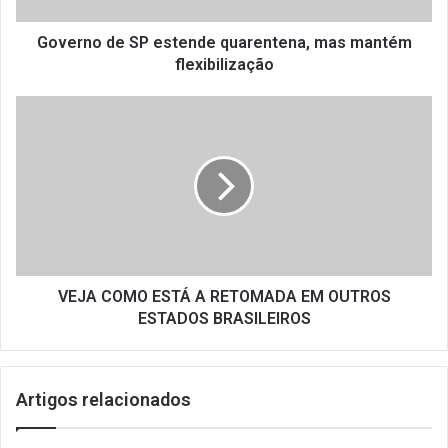
e
S
Governo de SP estende quarentena, mas mantém
P
flexibilização
e
s
V
t
E
e
J
n
A
d
C
e
O
q
M
u
O
a
E
r
S
VEJA COMO ESTÁ A RETOMADA EM OUTROS
e
T
ESTADOS BRASILEIROS
n
Á
t
A
e
R
Artigos relacionados
n
E
a
T
,
O