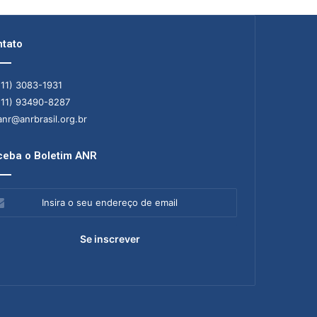
tato
11) 3083-1931
11) 93490-8287
nr@anrbrasil.org.br
eba o Boletim ANR
ra
ereço
il