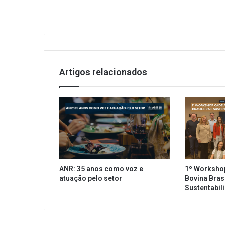
u
i
b
e
n
t
ô
Artigos relacionados
s
n
o
c
a
r
d
á
p
ANR: 35 anos como voz e
1º Worksho
i
atuação pelo setor
Bovina Brasi
o
Sustentabil