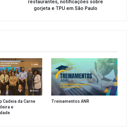
b
restaurantes, notificações sobre
a
gorjeta e TPU em São Paulo
t
e
u
s
o
d
e
p
l
á
s
t
i
c
p Cadeia da Carne
Treinamentos ANR
o
leira e
s
idade
e
m
r
e