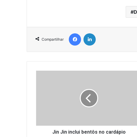
D
Facebook
Linkedin
Compartilhar
J
i
n
J
i
n
i
n
c
l
Jin Jin inclui bentôs no cardápio