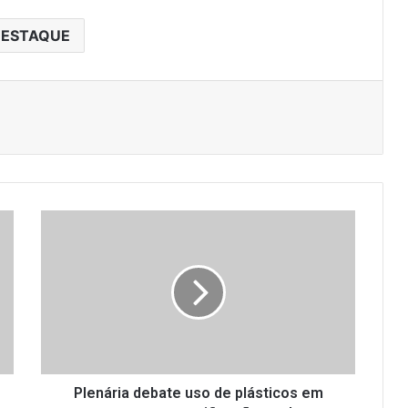
ESTAQUE
P
l
e
n
á
r
i
a
d
e
Plenária debate uso de plásticos em