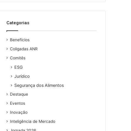
o
s
e
Categorias
u
e
n
Benefícios
d
e
Coligadas ANR
r
Comitês
e
ESG
ç
o
Jurídico
d
Segurança dos Alimentos
e
e
Destaque
m
Eventos
a
i
Inovação
l
Inteligência de Mercado
Jornada 2026