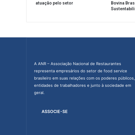
atuação pelo setor
Bovina Brasi
u
Sustentabil
n
i
d
a
d
e
d
e
B
A ANR – Associação Nacional de Restaurantes
o
representa empresários do setor de food service
t
brasileiro em suas relações com os poderes públicos,
a
entidades de trabalhadores e junto à sociedade em
f
geral.
o
g
o
ASSOCIE-SE
(
R
J
)