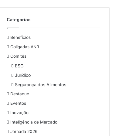
o
s
e
Categorias
u
e
n
Benefícios
d
e
Coligadas ANR
r
Comitês
e
ESG
ç
o
Jurídico
d
Segurança dos Alimentos
e
e
Destaque
m
Eventos
a
i
Inovação
l
Inteligência de Mercado
Jornada 2026