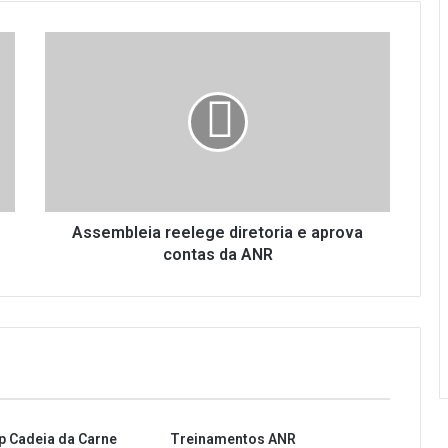
A
s
s
e
m
b
l
e
i
a
Assembleia reelege diretoria e aprova
r
contas da ANR
e
e
l
e
g
e
d
i
p Cadeia da Carne
Treinamentos ANR
r