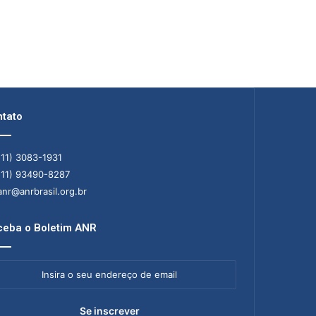
tato
11) 3083-1931
11) 93490-8287
nr@anrbrasil.org.br
eba o Boletim ANR
ra
ereço