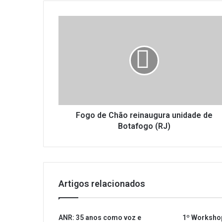
F
o
g
o
d
e
C
h
ã
o
Fogo de Chão reinaugura unidade de
r
Botafogo (RJ)
e
i
n
a
u
Artigos relacionados
g
u
r
ANR: 35 anos como voz e
1º Worksho
a