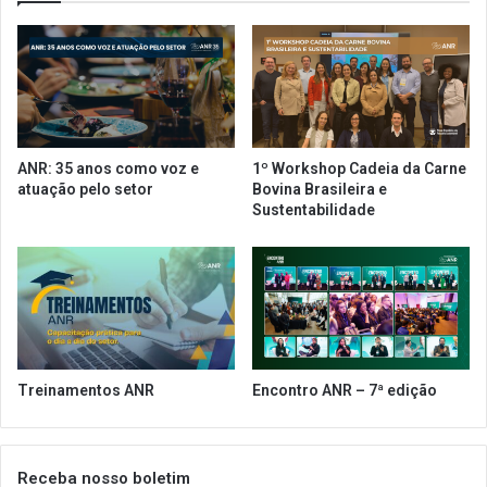
a
d
r
e
a
f
l
e
e
s
v
a
a
d
ANR: 35 anos como voz e
1º Workshop Cadeia da Carne
r
e
atuação pelo setor
Bovina Brasileira e
a
m
Sustentabilidade
s
e
s
d
o
i
c
d
i
a
a
s
d
e
o
c
Treinamentos ANR
Encontro ANR – 7ª edição
s
o
a
n
o
ô
N
m
Receba nosso boletim