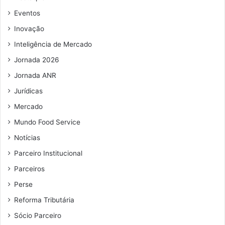
e
v
e
a
Eventos
m
n
Inovação
a
ç
i
o
Inteligência de Mercado
l
d
Jornada 2026
o
c
Jornada ANR
o
Jurídicas
r
o
Mercado
n
Mundo Food Service
a
Notícias
v
í
Parceiro Institucional
r
Parceiros
u
s
Perse
Reforma Tributária
Sócio Parceiro