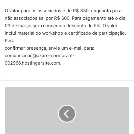
O valor para os associados é de R$ 350, enquanto para
não associados sai por R$ 600. Para pagamento até o dia
03 de março será concedido desconto de 5%. O valor
inclui material do workshop e certificado de participação.
Para
confirmar presença, envie um e-mail para:
comunicacao@azure-cormorant-
902966.hostingersite.com.
A
N
R
f
e
c
h
a