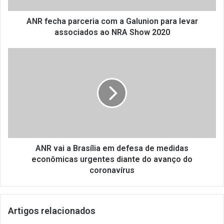
p
a
ANR fecha parceria com a Galunion para levar
r
associados ao NRA Show 2020
c
e
A
r
N
i
R
a
v
c
a
o
i
m
a
a
B
G
r
a
a
ANR vai a Brasília em defesa de medidas
l
s
econômicas urgentes diante do avanço do
u
í
coronavírus
n
l
i
i
o
a
n
Artigos relacionados
e
p
m