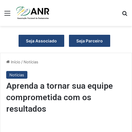
Menu
P
Seja Associado
Seja Parceiro
Início
/
Notícias
Notícias
Aprenda a tornar sua equipe
comprometida com os
resultados