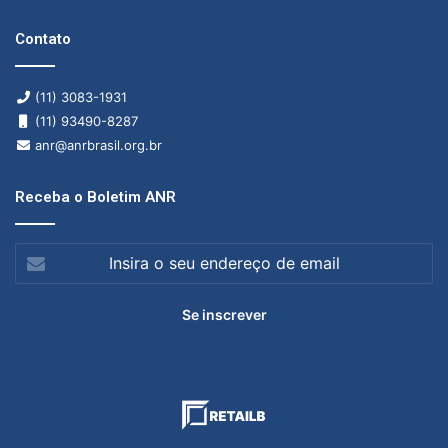
Contato
(11) 3083-1931
(11) 93490-8287
anr@anrbrasil.org.br
Receba o Boletim ANR
Insira
o
seu
endereço
de
email