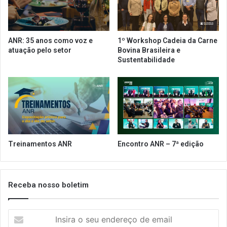
t
p
i
r
d
e
a
s
ANR: 35 anos como voz e
1º Workshop Cadeia da Carne
c
e
atuação pelo setor
Bovina Brasileira e
o
n
Sustentabilidade
m
c
o
i
s
a
r
i
e
s
s
a
u
p
l
ó
Treinamentos ANR
Encontro ANR – 7ª edição
t
s
a
c
d
o
o
n
Receba nosso boletim
s
f
i
I
r
n
m