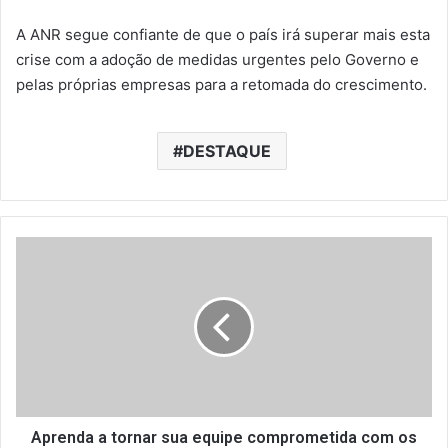
A ANR segue confiante de que o país irá superar mais esta
crise com a adoção de medidas urgentes pelo Governo e
pelas próprias empresas para a retomada do crescimento.
DESTAQUE
A
p
r
e
n
d
a
a
t
o
Aprenda a tornar sua equipe comprometida com os