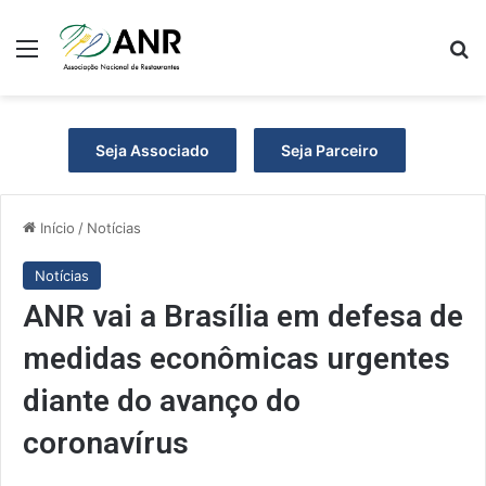
Menu
P
Seja Associado
Seja Parceiro
Início
/
Notícias
Notícias
ANR vai a Brasília em defesa de
medidas econômicas urgentes
diante do avanço do
coronavírus