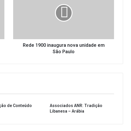
d
e
1
9
0
0
i
n
Rede 1900 inaugura nova unidade em
a
São Paulo
u
g
u
r
a
n
o
v
ção de Conteúdo
Associados ANR: Tradição
a
Libanesa – Arábia
u
n
i
d