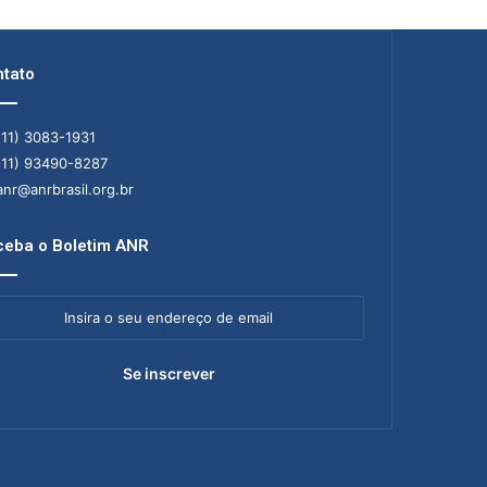
tato
11) 3083-1931
11) 93490-8287
nr@anrbrasil.org.br
eba o Boletim ANR
ra
ereço
il