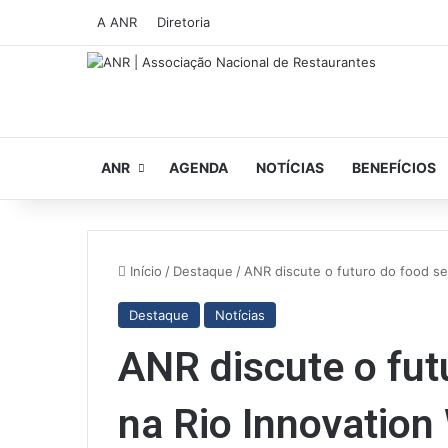
A ANR
Diretoria
ANR
AGENDA
NOTÍCIAS
BENEFÍCIOS
Início
/
Destaque
/
ANR discute o futuro do food se
Destaque
Notícias
ANR discute o fut
na Rio Innovation