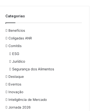
o
s
e
Categorias
u
e
n
Benefícios
d
e
Coligadas ANR
r
Comitês
e
ESG
ç
o
Jurídico
d
Segurança dos Alimentos
e
e
Destaque
m
Eventos
a
i
Inovação
l
Inteligência de Mercado
Jornada 2026