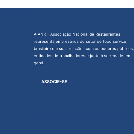
a
m
d
e
s
A ANR – Associação Nacional de Restaurantes
f
representa empresários do setor de food service
i
brasileiro em suas relações com os poderes públicos,
l
entidades de trabalhadores e junto à sociedade em
e
s
geral.
d
e
C
ASSOCIE-SE
a
r
n
a
v
a
l
p