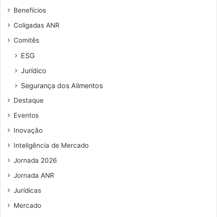
u
t
Benefícios
e
o
n
d
Coligadas ANR
d
e
Comitês
e
c
r
a
ESG
e
n
Jurídico
ç
u
o
d
Segurança dos Alimentos
d
o
Destaque
e
s
e
e
Eventos
m
c
Inovação
a
o
i
p
Inteligência de Mercado
l
o
Jornada 2026
s
p
Jornada ANR
l
Jurídicas
á
s
Mercado
t