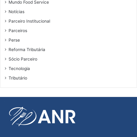
Mundo Food Service
i
Notícias
c
o
Parceiro Institucional
s
Parceiros
e
m
Perse
B
Reforma Tributária
r
a
Sócio Parceiro
s
Tecnologia
í
l
Tributário
i
a