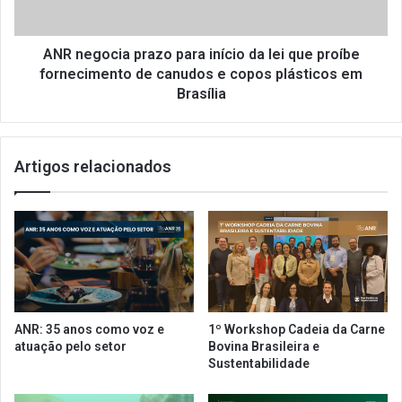
p
c
o
i
p
a
ANR negocia prazo para início da lei que proíbe
a
p
fornecimento de canudos e copos plásticos em
r
r
Brasília
a
a
o
z
N
o
Artigos relacionados
R
p
A
a
s
r
h
a
o
i
w
n
2
í
0
c
1
i
ANR: 35 anos como voz e
1º Workshop Cadeia da Carne
9
o
atuação pelo setor
Bovina Brasileira e
d
Sustentabilidade
a
l