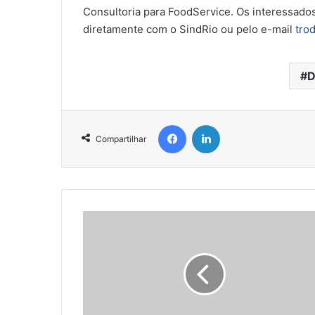
Consultoria para FoodService. Os interessad
diretamente com o SindRio ou pelo e-mail
tro
D
Facebook
Linkedin
Compartilhar
L
e
i
d
e
a
t