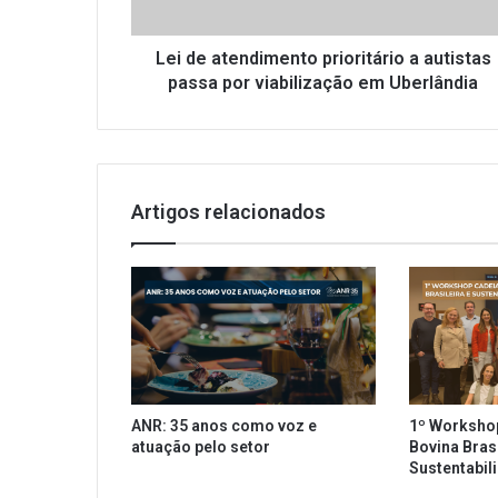
e
n
d
Lei de atendimento prioritário a autistas
i
passa por viabilização em Uberlândia
m
e
n
t
o
Artigos relacionados
p
r
i
o
r
i
t
á
r
ANR: 35 anos como voz e
1º Worksho
i
atuação pelo setor
Bovina Brasi
o
Sustentabil
a