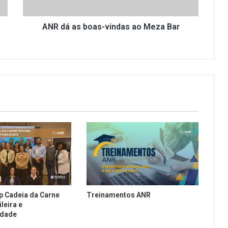
b
o
a
ANR dá as boas-vindas ao Meza Bar
s
-
v
i
n
d
a
s
a
o
M
e
z
a
B
p Cadeia da Carne
Treinamentos ANR
a
leira e
r
idade