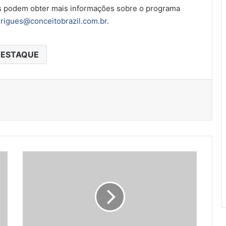
os podem obter mais informações sobre o programa
drigues@conceitobrazil.com.br
.
ESTAQUE
A
N
R
d
á
a
s