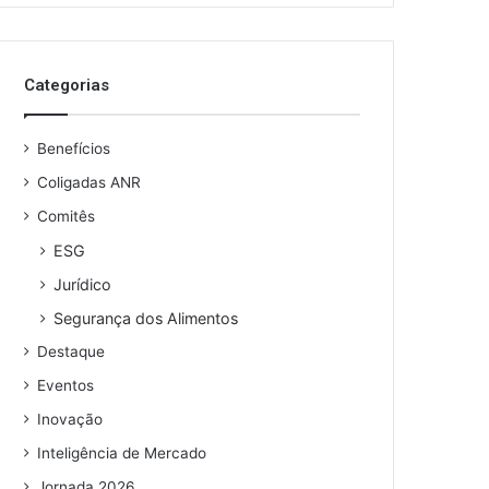
o
s
e
Categorias
u
e
n
Benefícios
d
e
Coligadas ANR
r
Comitês
e
ESG
ç
o
Jurídico
d
Segurança dos Alimentos
e
e
Destaque
m
Eventos
a
i
Inovação
l
Inteligência de Mercado
Jornada 2026