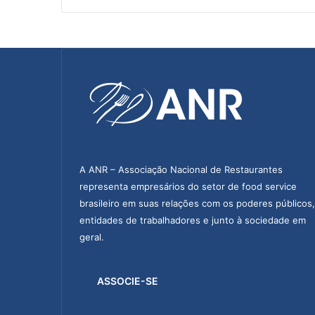
a
u
t
i
s
t
a
s
p
a
s
s
A ANR – Associação Nacional de Restaurantes
a
representa empresários do setor de food service
p
brasileiro em suas relações com os poderes públicos,
o
entidades de trabalhadores e junto à sociedade em
r
geral.
v
i
a
ASSOCIE-SE
b
i
l