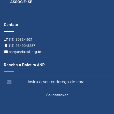
ASSOCIE-SE
Contato
(11) 3083-1931
(11) 93490-8287
anr@anrbrasil.org.br
Receba o Boletim ANR
Insira
o
seu
endereço
de
email