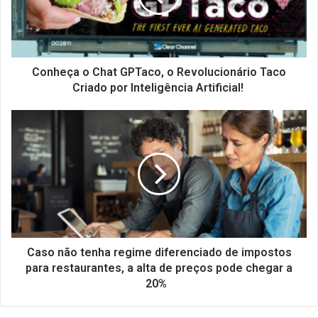
Revolucionário
Taco
Criado
por
Inteligência
Conheça o Chat GPTaco, o Revolucionário Taco
Artificial!
Criado por Inteligência Artificial!
Caso
não
tenha regime
diferenciado
de
impostos
para
restaurantes,
a
alta
Caso não tenha regime diferenciado de impostos
de
para restaurantes, a alta de preços pode chegar a
preços
20%
pode
chegar