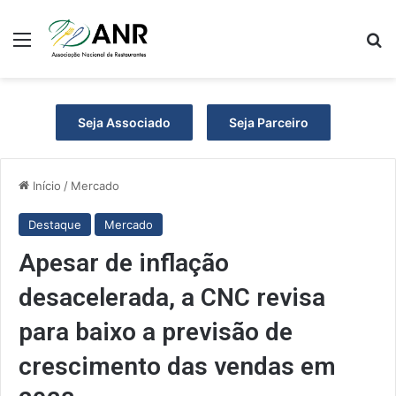
Menu
Pr
Seja Associado
Seja Parceiro
Início
/
Mercado
Destaque
Mercado
Apesar de inflação
desacelerada, a CNC revisa
para baixo a previsão de
crescimento das vendas em