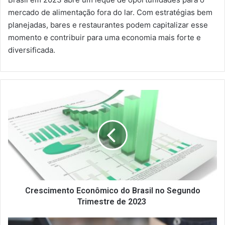
mercado de alimentação fora do lar. Com estratégias bem
planejadas, bares e restaurantes podem capitalizar esse
momento e contribuir para uma economia mais forte e
diversificada.
Crescimento
Econômico
do
Brasil
no
Segundo
Trimestre
de
2023
Crescimento Econômico do Brasil no Segundo
Trimestre de 2023
Confiança