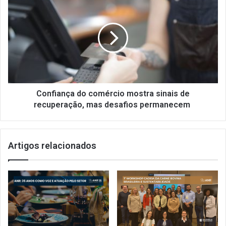
do
comércio
mostra
sinais
de
recuperação,
mas
desafios
permanecem
Confiança do comércio mostra sinais de
recuperação, mas desafios permanecem
Artigos relacionados