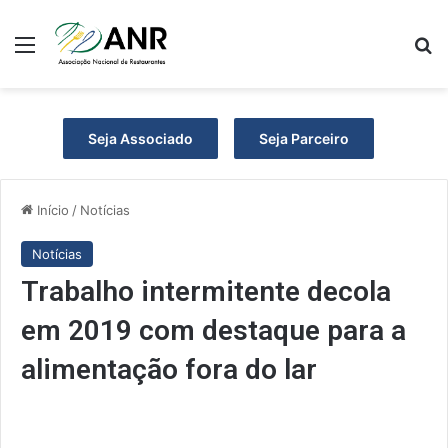
Menu
P
Seja Associado
Seja Parceiro
Início
/
Notícias
Notícias
Trabalho intermitente decola
em 2019 com destaque para a
alimentação fora do lar