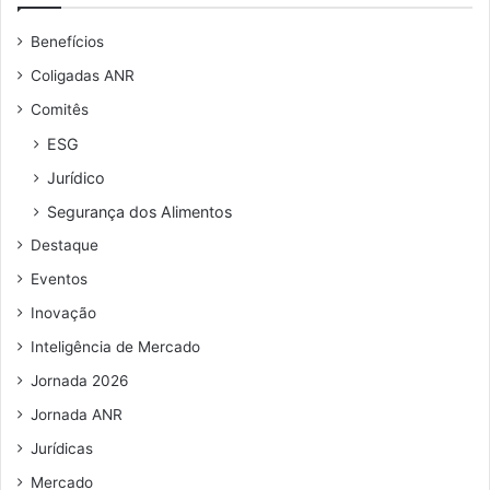
u
Benefícios
e
n
Coligadas ANR
d
Comitês
e
r
ESG
e
Jurídico
ç
o
Segurança dos Alimentos
d
Destaque
e
e
Eventos
m
Inovação
a
i
Inteligência de Mercado
l
Jornada 2026
Jornada ANR
Jurídicas
Mercado