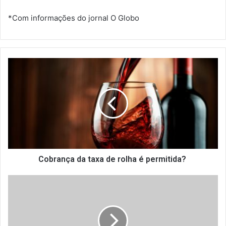
*Com informações do jornal O Globo
C
o
b
r
a
n
ç
a
d
a
Cobrança da taxa de rolha é permitida?
t
a
E
x
m
a
p
d
r
e
e