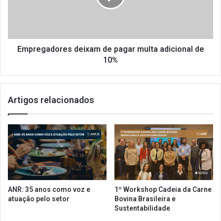
r
g
o
a
l
d
h
o
a
r
Empregadores deixam de pagar multa adicional de
é
e
10%
p
s
e
d
r
e
Artigos relacionados
m
i
i
x
t
a
i
m
d
d
a
e
?
p
a
g
ANR: 35 anos como voz e
1º Workshop Cadeia da Carne
a
atuação pelo setor
Bovina Brasileira e
r
Sustentabilidade
m