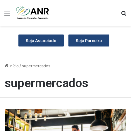
Menu
P
Seja Associado
Seja Parceiro
Início
/
supermercados
supermercados