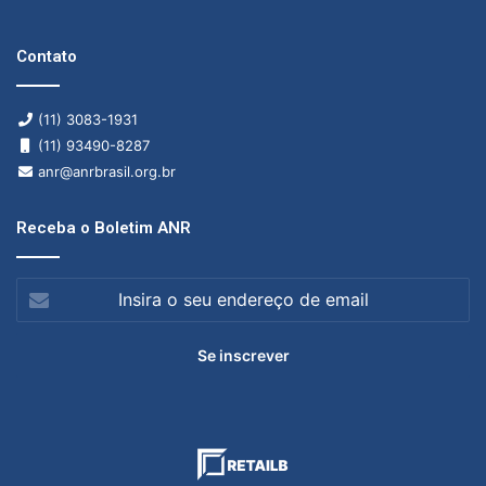
Contato
(11) 3083-1931
(11) 93490-8287
anr@anrbrasil.org.br
Receba o Boletim ANR
Insira
o
seu
endereço
de
email