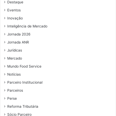
Destaque
e
e
Eventos
m
Inovação
a
i
Inteligência de Mercado
l
Jornada 2026
Jornada ANR
Jurídicas
Mercado
Mundo Food Service
Notícias
Parceiro Institucional
Parceiros
Perse
Reforma Tributária
Sócio Parceiro