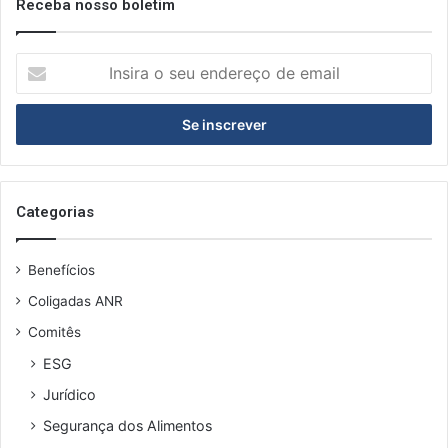
Receba nosso boletim
I
n
s
i
r
a
o
s
Categorias
e
u
Benefícios
e
n
Coligadas ANR
d
Comitês
e
r
ESG
e
Jurídico
ç
o
Segurança dos Alimentos
d