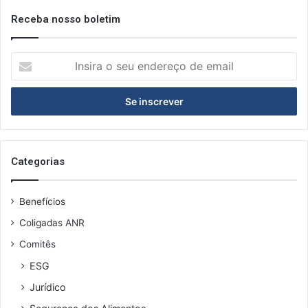
Receba nosso boletim
I
n
s
i
r
a
o
s
Categorias
e
u
Benefícios
e
n
Coligadas ANR
d
Comitês
e
r
ESG
e
Jurídico
ç
o