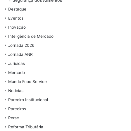
Segurança dos Alimentos
d
Destaque
e
e
Eventos
m
Inovação
a
i
Inteligência de Mercado
l
Jornada 2026
Jornada ANR
Jurídicas
Mercado
Mundo Food Service
Notícias
Parceiro Institucional
Parceiros
Perse
Reforma Tributária