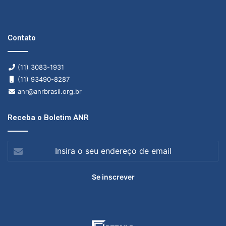
Contato
(11) 3083-1931
(11) 93490-8287
anr@anrbrasil.org.br
Receba o Boletim ANR
Insira
o
seu
endereço
de
email