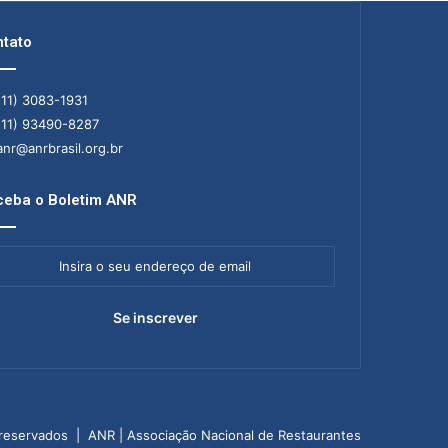
tato
11) 3083-1931
11) 93490-8287
nr@anrbrasil.org.br
eba o Boletim ANR
ra
ereço
il
 reservados | ANR | Associação Nacional de Restaurantes