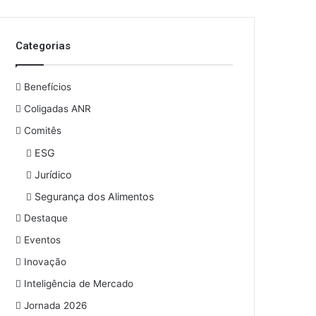
o
s
e
Categorias
u
e
n
Benefícios
d
e
Coligadas ANR
r
Comitês
e
ESG
ç
o
Jurídico
d
Segurança dos Alimentos
e
e
Destaque
m
Eventos
a
i
Inovação
l
Inteligência de Mercado
Jornada 2026