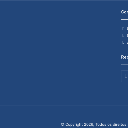
Con
(
(
a
Rec
Insi
o
seu
end
de
ema
© Copyright 2026, Todos os direitos