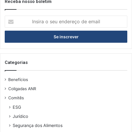
Receba nosso boletim
I
n
s
i
r
a
o
s
Categorias
e
u
Benefícios
e
n
Coligadas ANR
d
Comitês
e
r
ESG
e
Jurídico
ç
o
Segurança dos Alimentos
d