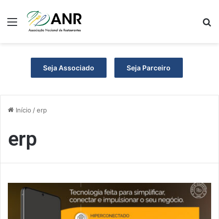
Menu
P
Seja Associado
Seja Parceiro
Início
/
erp
erp