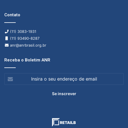
Contato
(11) 3083-1931
(11) 93490-8287
anr@anrbrasil.org.br
Receba o Boletim ANR
Insira
o
seu
endereço
de
email