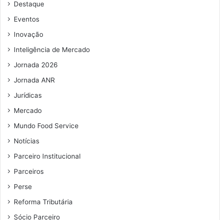
Destaque
e
e
Eventos
m
Inovação
a
i
Inteligência de Mercado
l
Jornada 2026
Jornada ANR
Jurídicas
Mercado
Mundo Food Service
Notícias
Parceiro Institucional
Parceiros
Perse
Reforma Tributária
Sócio Parceiro