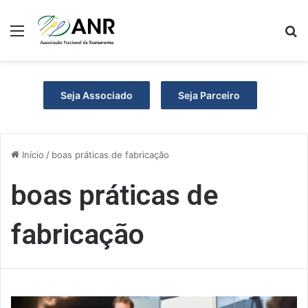
Menu
P
Seja Associado
Seja Parceiro
Início
/
boas práticas de fabricação
boas práticas de
fabricação