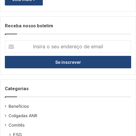
Receba nosso boletim
I
n
s
i
r
a
o
s
Categorias
e
u
Benefícios
e
n
Coligadas ANR
d
Comitês
e
r
ESG