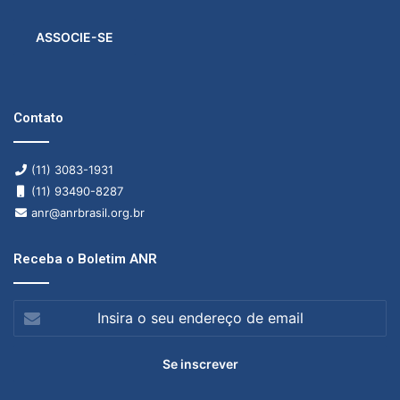
ASSOCIE-SE
Contato
(11) 3083-1931
(11) 93490-8287
anr@anrbrasil.org.br
Receba o Boletim ANR
Insira
o
seu
endereço
de