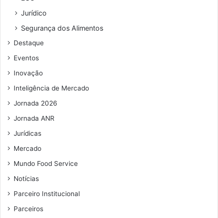
e
Jurídico
ç
o
Segurança dos Alimentos
d
Destaque
e
e
Eventos
m
Inovação
a
i
Inteligência de Mercado
l
Jornada 2026
Jornada ANR
Jurídicas
Mercado
Mundo Food Service
Notícias
Parceiro Institucional
Parceiros