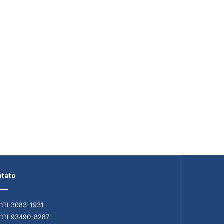
tato
11) 3083-1931
11) 93490-8287