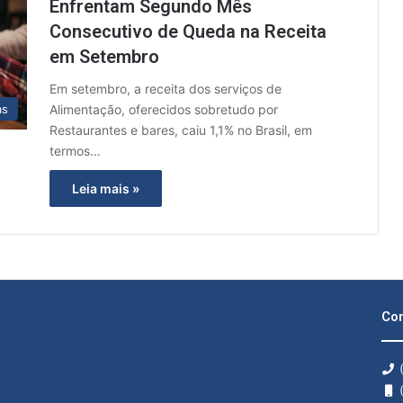
Enfrentam Segundo Mês
Consecutivo de Queda na Receita
em Setembro
Em setembro, a receita dos serviços de
Alimentação, oferecidos sobretudo por
as
Restaurantes e bares, caiu 1,1% no Brasil, em
termos…
Leia mais »
Con
(
(