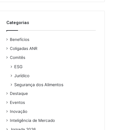
o
s
e
Categorias
u
e
n
Benefícios
d
e
Coligadas ANR
r
Comitês
e
ESG
ç
o
Jurídico
d
Segurança dos Alimentos
e
e
Destaque
m
Eventos
a
i
Inovação
l
Inteligência de Mercado
Jornada 2026