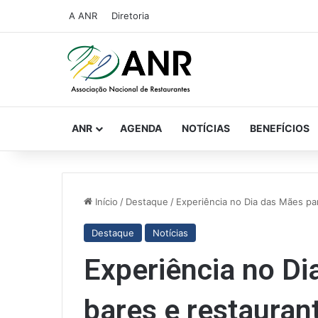
A ANR
Diretoria
ANR
AGENDA
NOTÍCIAS
BENEFÍCIOS
Início
/
Destaque
/
Experiência no Dia das Mães pa
Destaque
Notícias
Experiência no Di
bares e restauran