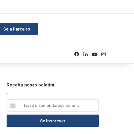
rar
Seja Parceiro
Facebook
Linkedin
YouTube
Instagram
Receba nosso boletim
Insira
o
seu
endereço
de
email