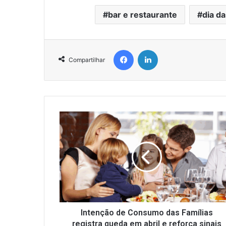
bar e restaurante
dia d
Facebook
Linkedin
Compartilhar
Intenção
de
Consumo
das
Famílias
registra
queda
em
abril
e
Intenção de Consumo das Famílias
reforça
registra queda em abril e reforça sinais