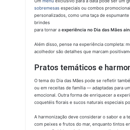
Um
menu
exclusivo para a data pode ser um gr
sobremesas
especiais ou combos promocionais 
personalizados, como uma taça de espumante
brindes
para tornar a
experiência no Dia das Mães ain
Além disso, pense na experiência completa: m
acolhedor são detalhes que marcam positivam
Pratos temáticos e harmo
O tema do Dia das Mães pode se refletir também
ou em receitas de família — adaptadas para u
emocional. Outra forma de enriquecer a exper
coquetéis florais e sucos naturais especiais
A harmonização deve considerar o sabor e a t
com peixes e frutos do mar, enquanto tintos