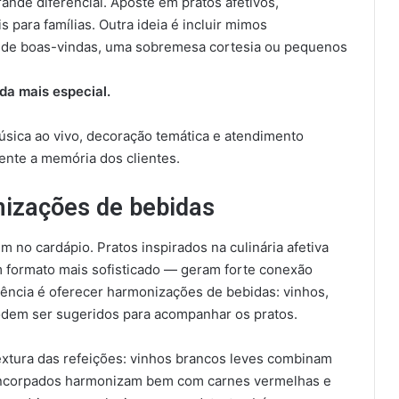
ande diferencial. Aposte em pratos afetivos,
para famílias. Outra ideia é incluir mimos
 de boas-vindas, uma sobremesa cortesia ou pequenos
da mais especial.
úsica ao vivo, decoração temática e atendimento
ente a memória dos clientes.
nizações de bebidas
 no cardápio. Pratos inspirados na culinária afetiva
m formato mais sofisticado — geram forte conexão
iência é oferecer harmonizações de bebidas: vinhos,
 podem ser sugeridos para acompanhar os pratos.
extura das refeições: vinhos brancos leves combinam
 encorpados harmonizam bem com carnes vermelhas e