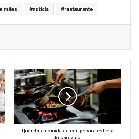
as mães
notícia
restaurante
Quando
a
comida
da
equipe
vira
estrela
do
cardápio
Quando a comida da equipe vira estrela
do cardápio