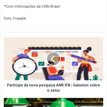
*Com informações da CNN Brasil
Foto: Freepik
P
a
r
t
i
c
i
p
e
d
Participe da nova pesquisa ANR IFB | Galunion sobre
a
o setor
n
o
A
v
N