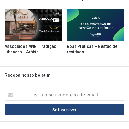
i
P
o
a
n
u
s
l
o
o
b
r
e
Associados ANR: Tradição
Boas Práticas – Gestão de
o
Libanesa – Arábia
resíduos
s
e
t
o
Receba nosso boletim
r
I
n
s
i
r
a
o