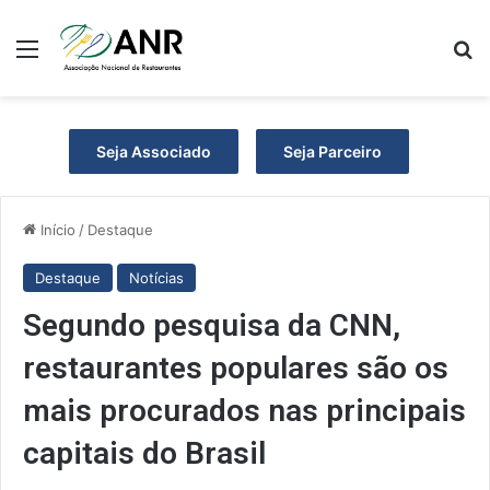
Menu
P
Seja Associado
Seja Parceiro
Início
/
Destaque
Destaque
Notícias
Segundo pesquisa da CNN,
restaurantes populares são os
mais procurados nas principais
capitais do Brasil