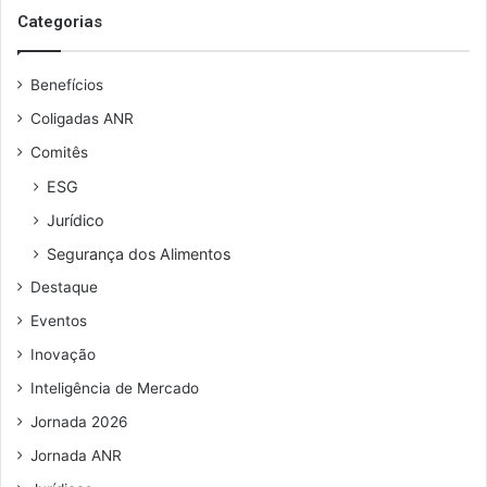
s
Categorias
e
u
Benefícios
e
n
Coligadas ANR
d
Comitês
e
r
ESG
e
Jurídico
ç
o
Segurança dos Alimentos
d
Destaque
e
e
Eventos
m
Inovação
a
i
Inteligência de Mercado
l
Jornada 2026
Jornada ANR