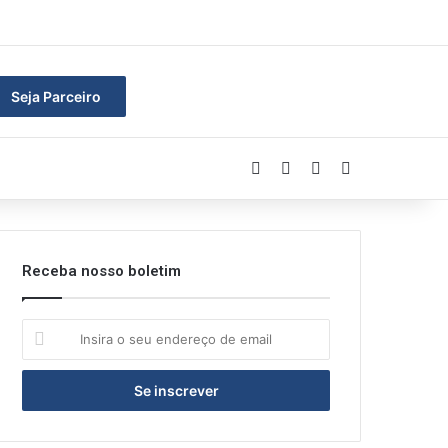
ar
Seja Parceiro
Facebook
Linkedin
YouTube
Instagram
Receba nosso boletim
Insira
o
seu
endereço
de
email