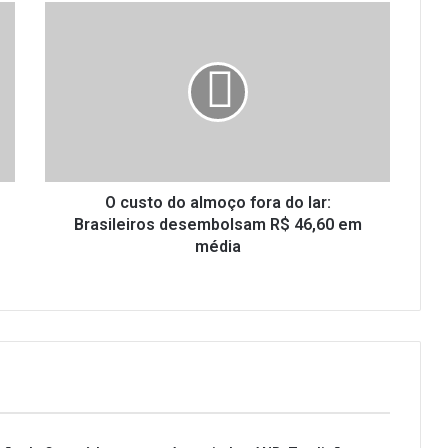
O
custo
do
almoço
fora
do
lar:
Brasileiros
desembolsam
R$
O custo do almoço fora do lar:
46,60
Brasileiros desembolsam R$ 46,60 em
em
média
média