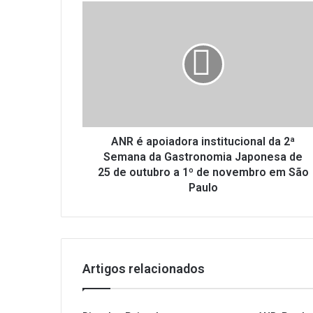
ANR
é
apoiadora
institucional
da
2ª
Semana
da
Gastronomia
Japonesa
ANR é apoiadora institucional da 2ª
de
Semana da Gastronomia Japonesa de
25
25 de outubro a 1º de novembro em São
de
Paulo
outubro
a
1º
de
novembro
Artigos relacionados
em
São
Paulo