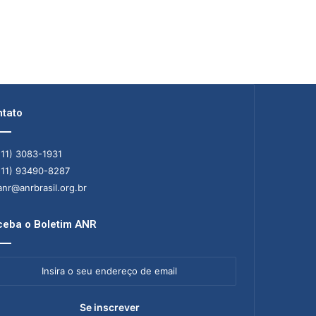
tato
11) 3083-1931
11) 93490-8287
nr@anrbrasil.org.br
eba o Boletim ANR
ra
ereço