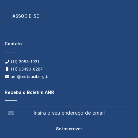
ASSOCIE-SE
Contato
(11) 3083-1931
(11) 93490-8287
anr@anrbrasil.org.br
Receba o Boletim ANR
Insira
o
seu
endereço
de