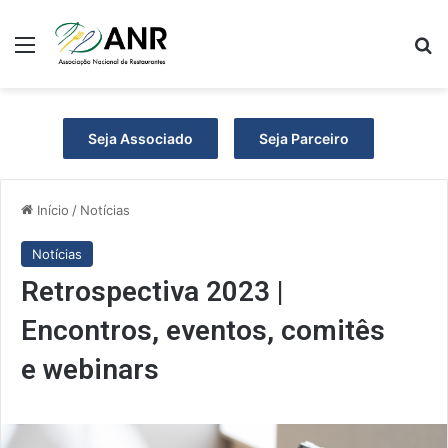
Menu
Pr
Seja Associado
Seja Parceiro
Início
/
Notícias
Notícias
Retrospectiva 2023 |
Encontros, eventos, comitês
e webinars