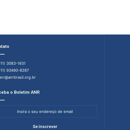
tato
11) 3083-1931
11) 93490-8287
nr@anrbrasil.org.br
eba o Boletim ANR
ra
ereço