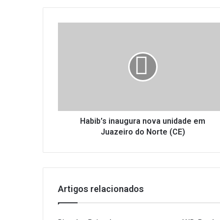
H
a
b
i
b
’
s
i
n
a
Habib’s inaugura nova unidade em
u
Juazeiro do Norte (CE)
g
u
r
a
n
Artigos relacionados
o
v
a