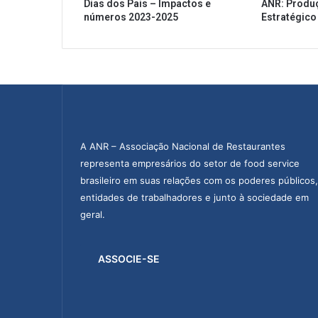
Dias dos Pais – Impactos e
ANR: Produ
u
números 2023-2025
Estratégico
n
i
d
a
d
e
e
m
J
A ANR – Associação Nacional de Restaurantes
u
representa empresários do setor de food service
a
brasileiro em suas relações com os poderes públicos,
z
entidades de trabalhadores e junto à sociedade em
e
i
geral.
r
o
d
ASSOCIE-SE
o
N
o