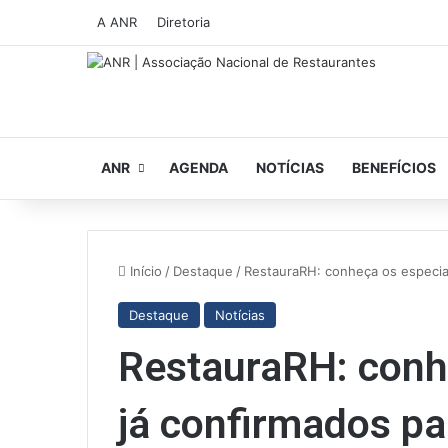
A ANR
Diretoria
ANR
AGENDA
NOTÍCIAS
BENEFÍCIOS
Início
/
Destaque
/
RestauraRH: conheça os especial
Destaque
Notícias
RestauraRH: conh
já confirmados pa