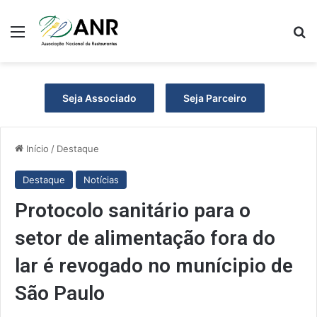
Menu
P
Seja Associado
Seja Parceiro
Início
/
Destaque
Destaque
Notícias
Protocolo sanitário para o
setor de alimentação fora do
lar é revogado no munícipio de
São Paulo