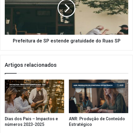
0
f
ª
e
e
i
d
t
i
u
ç
r
ã
a
Prefeitura de SP estende gratuidade do Ruas SP
o
d
d
e
o
S
Artigos relacionados
E
P
N
e
C
s
O
t
V
e
I
n
S
d
A
e
S
g
Dias dos Pais – Impactos e
ANR: Produção de Conteúdo
a
r
números 2023-2025
Estratégico
c
a