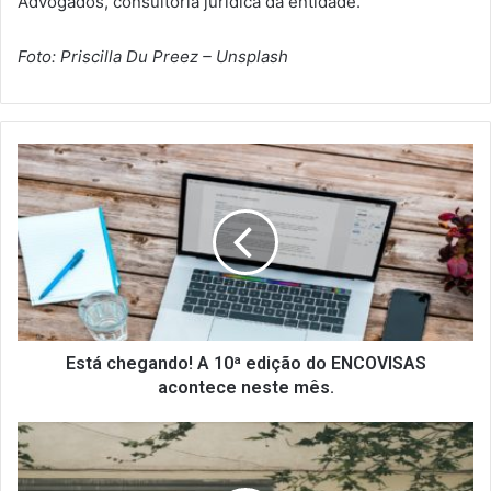
Advogados, consultoria jurídica da entidade.
Foto: Priscilla Du Preez – Unsplash
E
s
t
á
c
h
e
g
a
n
Está chegando! A 10ª edição do ENCOVISAS
d
acontece neste mês.
o
!
P
A
r
1
e