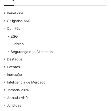
e
u
Benefícios
e
n
Coligadas ANR
d
Comitês
e
r
ESG
e
Jurídico
ç
o
Segurança dos Alimentos
d
Destaque
e
e
Eventos
m
Inovação
a
i
Inteligência de Mercado
l
Jornada 2026
Jornada ANR
Jurídicas