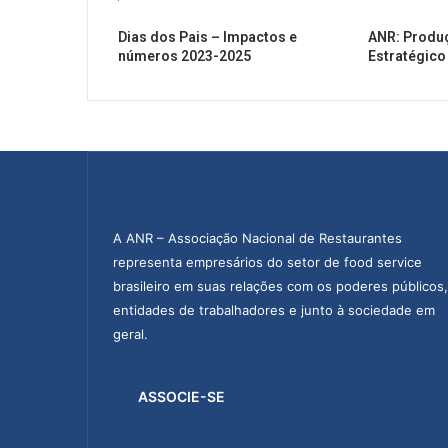
r
Dias dos Pais – Impactos e
ANR: Produ
a
números 2023-2025
Estratégico
m
r
e
n
d
a
d
e
R
A ANR – Associação Nacional de Restaurantes
$
representa empresários do setor de food service
4
brasileiro em suas relações com os poderes públicos,
2
entidades de trabalhadores e junto à sociedade em
0
b
geral.
i
p
o
ASSOCIE-SE
r
a