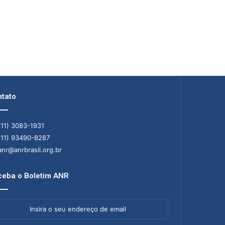
tato
11) 3083-1931
11) 93490-8287
nr@anrbrasil.org.br
eba o Boletim ANR
ra