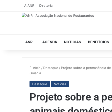
A ANR
Diretoria
ANR
AGENDA
NOTÍCIAS
BENEFÍCIOS
Início
/
Destaque
/
Projeto sobre a permanência de
Goiânia
Destaque
Notícias
Projeto sobre a p
animais doméstic