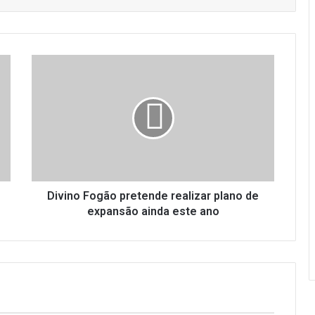
D
i
v
i
n
o
F
o
g
ã
Divino Fogão pretende realizar plano de
o
expansão ainda este ano
p
r
e
t
e
n
d