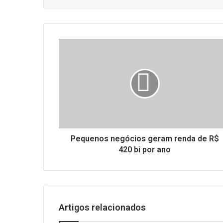
P
e
q
u
e
n
o
s
n
e
Pequenos negócios geram renda de R$
g
420 bi por ano
ó
c
i
o
s
Artigos relacionados
g
e