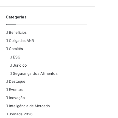
o
s
e
Categorias
u
e
n
Benefícios
d
e
Coligadas ANR
r
Comitês
e
ESG
ç
o
Jurídico
d
Segurança dos Alimentos
e
e
Destaque
m
Eventos
a
i
Inovação
l
Inteligência de Mercado
Jornada 2026