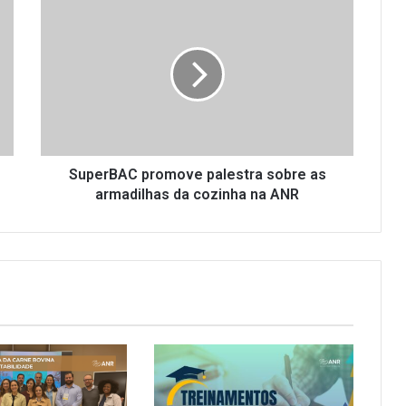
S
u
p
e
r
B
A
C
p
r
SuperBAC promove palestra sobre as
o
armadilhas da cozinha na ANR
m
o
v
e
p
a
l
e
s
t
r