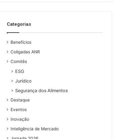
o
s
e
Categorias
u
e
n
Benefícios
d
e
Coligadas ANR
r
Comitês
e
ESG
ç
o
Jurídico
d
Segurança dos Alimentos
e
e
Destaque
m
Eventos
a
i
Inovação
l
Inteligência de Mercado
Jornada 2026