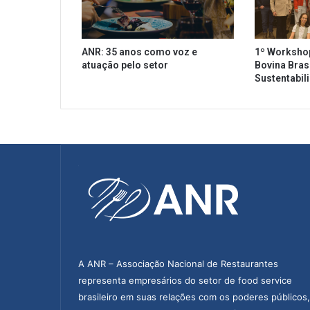
o
p
p
ANR: 35 anos como voz e
1º Worksho
i
atuação pelo setor
Bovina Brasi
n
Sustentabil
g
A
m
a
z
o
n
a
s
A ANR – Associação Nacional de Restaurantes
representa empresários do setor de food service
brasileiro em suas relações com os poderes públicos,