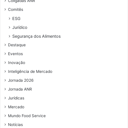
Coligadas ANR
d
s
Comitês
e
"
r
ESG
e
Jurídico
ç
o
Segurança dos Alimentos
d
Destaque
e
e
Eventos
m
Inovação
a
i
Inteligência de Mercado
l
Jornada 2026
Jornada ANR
Jurídicas
Mercado
Mundo Food Service
Notícias