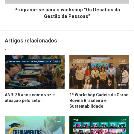
a
-
d
s
Programe-se para o workshop "Os Desafios da
e
e
Gestão de Pessoas"
w
p
o
a
r
r
Artigos relacionados
k
a
s
o
h
w
o
o
p
r
A
k
N
s
R
h
e
o
ANR: 35 anos como voz e
1º Workshop Cadeia da Carne
m
p
atuação pelo setor
Bovina Brasileira e
a
"
Sustentabilidade
b
O
r
s
i
D
l
e