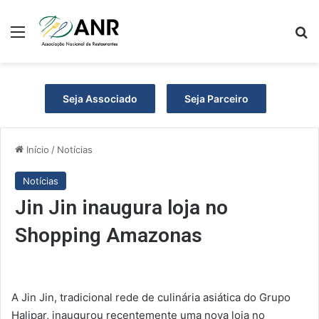
Menu
P
Seja Associado
Seja Parceiro
Início
/
Notícias
Notícias
Jin Jin inaugura loja no
Shopping Amazonas
A Jin Jin, tradicional rede de culinária asiática do Grupo
Halipar, inaugurou recentemente uma nova loja no