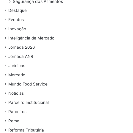
Segurança dos Alimentos
d
Destaque
e
e
Eventos
m
Inovação
a
i
Inteligência de Mercado
l
Jornada 2026
Jornada ANR
Jurídicas
Mercado
Mundo Food Service
Notícias
Parceiro Institucional
Parceiros
Perse
Reforma Tributária