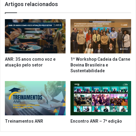
Artigos relacionados
l
ê
u
n
n
c
i
i
o
a
n
d
e
o
I
P
F
r
ANR: 35 anos como voz e
1º Workshop Cadeia da Carne
B
o
atuação pelo setor
Bovina Brasileira e
!
n
Sustentabilidade
a
m
p
e
j
á
e
s
Treinamentos ANR
Encontro ANR – 7ª edição
t
á