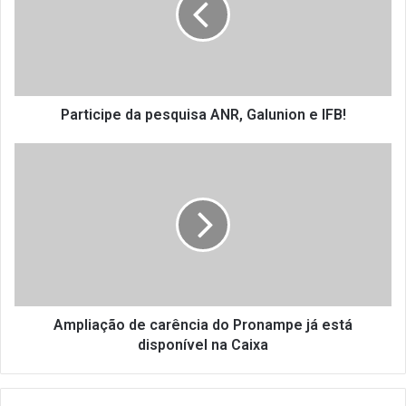
i
c
i
p
e
d
Participe da pesquisa ANR, Galunion e IFB!
a
p
A
e
m
s
p
q
l
u
i
i
a
s
ç
a
ã
A
o
N
d
Ampliação de carência do Pronampe já está
R
e
disponível na Caixa
,
c
G
a
a
r