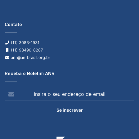
Contato
(11) 3083-1931
(11) 93490-8287
anr@anrbrasil.org.br
Receba o Boletim ANR
Insira
o
seu
endereço
de
email