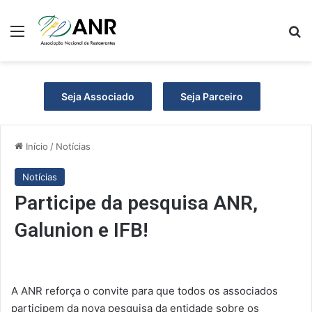
Menu
P
Seja Associado
Seja Parceiro
Início
/
Notícias
Notícias
Participe da pesquisa ANR,
Galunion e IFB!
A ANR reforça o convite para que todos os associados
participem da nova pesquisa da entidade sobre os