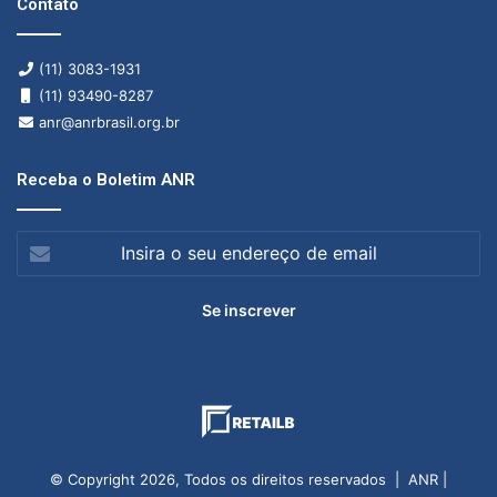
Contato
(11) 3083-1931
(11) 93490-8287
anr@anrbrasil.org.br
Receba o Boletim ANR
Insira
o
seu
endereço
de
email
© Copyright 2026, Todos os direitos reservados | ANR |