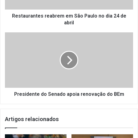
a
n
t
Restaurantes reabrem em São Paulo no dia 24 de
e
abril
s
r
P
e
r
a
e
b
s
r
i
e
d
m
e
e
n
m
t
S
e
Presidente do Senado apoia renovação do BEm
ã
d
o
o
P
S
Artigos relacionados
a
e
u
n
l
a