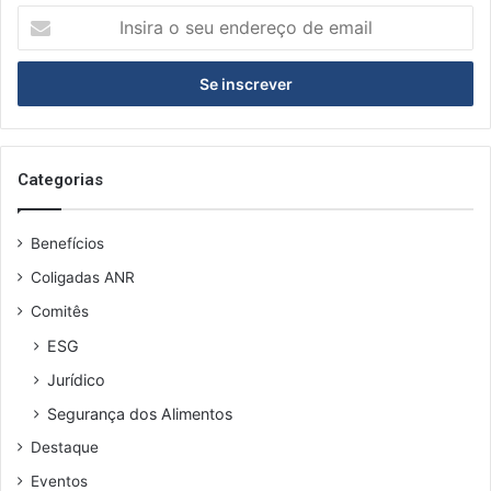
I
n
s
i
r
a
o
s
Categorias
e
u
Benefícios
e
n
Coligadas ANR
d
Comitês
e
r
ESG
e
Jurídico
ç
o
Segurança dos Alimentos
d
Destaque
e
e
Eventos