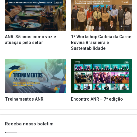
o
d
n
o
o
a
d
p
i
o
a
i
ANR: 35 anos como voz e
1º Workshop Cadeia da Carne
2
a
atuação pelo setor
Bovina Brasileira e
4
r
Sustentabilidade
d
e
e
n
a
o
b
v
r
a
i
ç
l
ã
o
Treinamentos ANR
Encontro ANR – 7ª edição
d
o
B
E
Receba nosso boletim
m