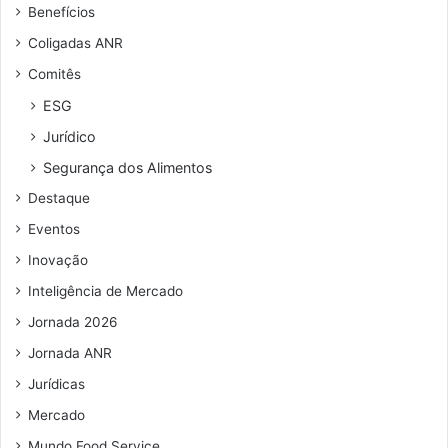
Benefícios
e
i
n
n
Coligadas ANR
d
a
Comitês
e
r
ESG
e
Jurídico
ç
o
Segurança dos Alimentos
d
Destaque
e
e
Eventos
m
Inovação
a
i
Inteligência de Mercado
l
Jornada 2026
Jornada ANR
Jurídicas
Mercado
Mundo Food Service