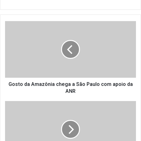
G
o
s
t
o
d
a
A
m
a
Gosto da Amazônia chega a São Paulo com apoio da
z
ANR
ô
n
5
i
0
a
B
c
e
h
s
e
t