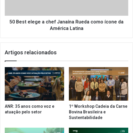
g
e
a
l
a
e
S
g
50 Best elege a chef Janaína Rueda como ícone da
ã
e
América Latina
o
a
P
c
a
h
Artigos relacionados
u
e
l
f
o
J
c
a
o
n
m
a
a
í
p
n
o
a
ANR: 35 anos como voz e
1º Workshop Cadeia da Carne
i
R
atuação pelo setor
Bovina Brasileira e
o
u
Sustentabilidade
d
e
a
d