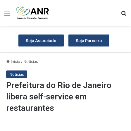
Menu
P
Seja Associado
Seja Parceiro
Início
/
Notícias
Notícias
Prefeitura do Rio de Janeiro
libera self-service em
restaurantes