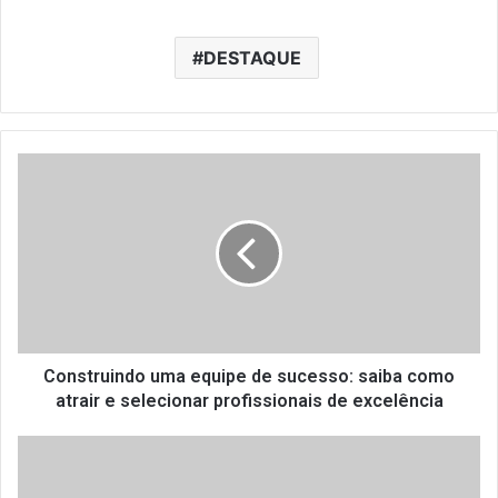
DESTAQUE
C
o
n
s
t
r
u
i
n
d
Construindo uma equipe de sucesso: saiba como
o
atrair e selecionar profissionais de excelência
u
m
T
a
r
e
a