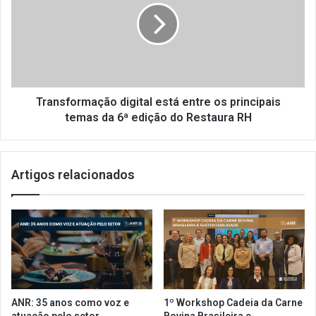
q
n
u
s
i
f
p
o
e
r
d
m
e
a
Transformação digital está entre os principais
s
ç
temas da 6ª edição do Restaura RH
u
ã
c
o
e
d
Artigos relacionados
s
i
s
g
o
i
:
t
s
a
a
l
i
e
b
s
a
t
ANR: 35 anos como voz e
1º Workshop Cadeia da Carne
c
á
atuação pelo setor
Bovina Brasileira e