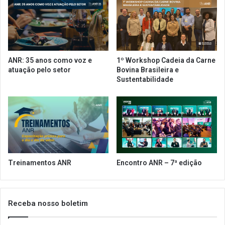
á
r
3
i
0
o
%
d
d
a
e
A
ANR: 35 anos como voz e
1º Workshop Cadeia da Carne
d
N
atuação pelo setor
Bovina Brasileira e
e
R
Sustentabilidade
s
d
c
e
o
b
n
a
t
t
o
e
n
a
a
M
Treinamentos ANR
Encontro ANR – 7ª edição
c
e
a
d
d
i
e
d
Receba nosso boletim
i
a
r
P