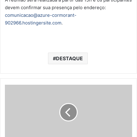
devem confirmar sua presença pelo endereço:
comunicacao@azure-cormorant-
902966.hostingersite.com
.
DESTAQUE
A
c
o
r
d
o
e
n