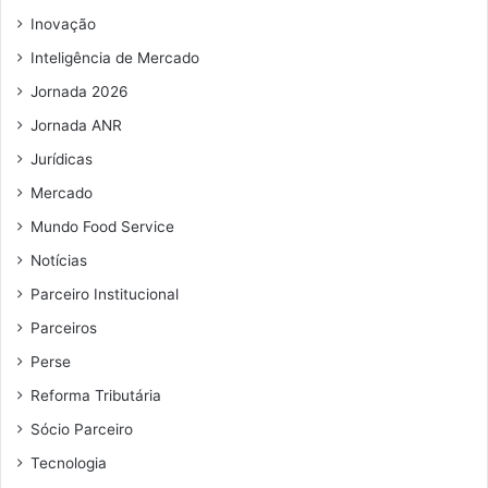
s
m
t
Inovação
a
e
i
L
Inteligência de Mercado
l
e
Jornada 2026
g
a
Jornada ANR
l
Jurídicas
-
Mercado
M
P
Mundo Food Service
8
Notícias
9
9
Parceiro Institucional
/
Parceiros
2
0
Perse
1
Reforma Tributária
9
Sócio Parceiro
Tecnologia