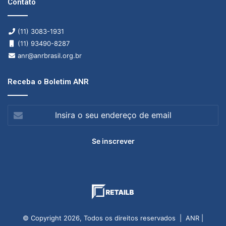
Contato
(11) 3083-1931
(11) 93490-8287
anr@anrbrasil.org.br
Receba o Boletim ANR
Insira
o
seu
endereço
de
email
© Copyright 2026, Todos os direitos reservados | ANR |