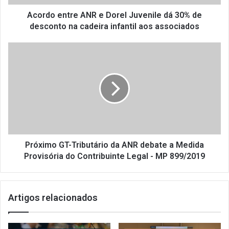
t
r
Acordo entre ANR e Dorel Juvenile dá 30% de
e
desconto na cadeira infantil aos associados
A
N
P
R
r
e
ó
D
x
o
i
r
m
e
o
l
G
J
T
u
-
Próximo GT-Tributário da ANR debate a Medida
v
T
Provisória do Contribuinte Legal - MP 899/2019
e
r
n
i
i
b
Artigos relacionados
l
u
e
t
d
á