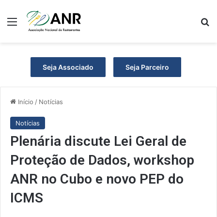
Menu
P
Seja Associado
Seja Parceiro
Início
/
Notícias
Notícias
Plenária discute Lei Geral de
Proteção de Dados, workshop
ANR no Cubo e novo PEP do
ICMS