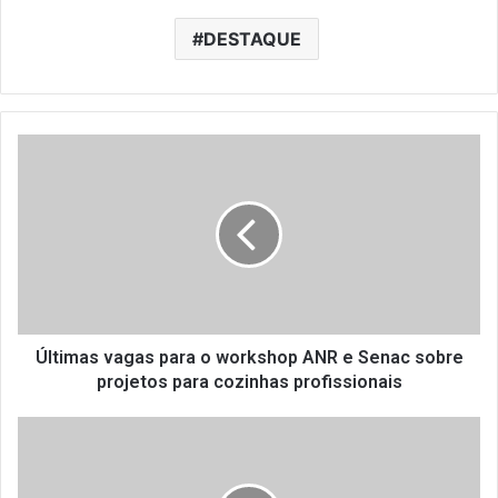
DESTAQUE
Ú
l
t
i
m
a
s
v
a
g
Últimas vagas para o workshop ANR e Senac sobre
a
projetos para cozinhas profissionais
s
p
1
a
º
r
S
a