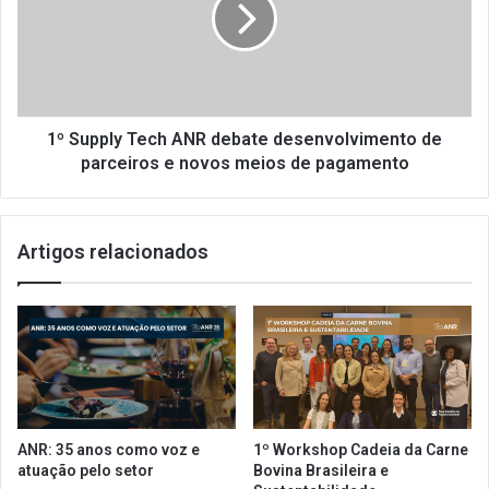
u
o
p
w
p
o
l
r
y
k
T
s
e
1º Supply Tech ANR debate desenvolvimento de
h
c
parceiros e novos meios de pagamento
o
h
p
A
A
N
Artigos relacionados
N
R
R
d
e
e
S
b
e
a
n
t
a
e
c
d
s
e
ANR: 35 anos como voz e
1º Workshop Cadeia da Carne
o
s
atuação pelo setor
Bovina Brasileira e
b
e