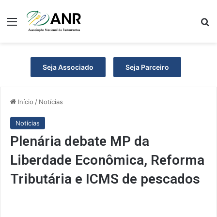
Menu
P
Seja Associado
Seja Parceiro
Início
/
Notícias
Notícias
Plenária debate MP da
Liberdade Econômica, Reforma
Tributária e ICMS de pescados