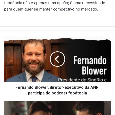
tendência não é apenas uma opção; é uma necessidade
para quem quer se manter competitivo no mercado.
Fernando
Blower,
diretor-
executivo
da
ANR,
participa
do
podcast
foodtopia
Fernando Blower, diretor-executivo da ANR,
participa do podcast foodtopia
Percentual
de
Consumidores