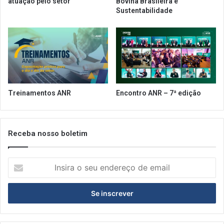
atuação pelo setor
Bovina Brasileira e
Sustentabilidade
Treinamentos ANR
Encontro ANR – 7ª edição
Receba nosso boletim
Insira
o
seu
endereço
de
email