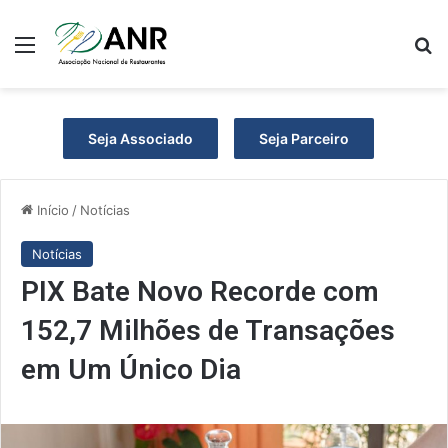
Menu
Pr
Seja Associado
Seja Parceiro
Início
/
Notícias
Notícias
PIX Bate Novo Recorde com
152,7 Milhões de Transações
em Um Único Dia