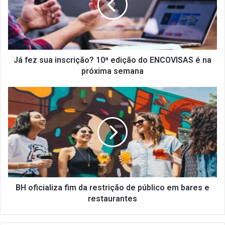
z
s
u
a
i
n
Já fez sua inscrição? 10ª edição do ENCOVISAS é na
s
próxima semana
c
r
B
i
H
ç
o
ã
f
o
i
?
c
1
i
0
a
ª
l
e
i
BH oficializa fim da restrição de público em bares e
d
z
restaurantes
i
a
ç
f