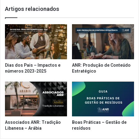
ã
i
Artigos relacionados
o
m
d
d
o
a
E
r
N
e
C
s
O
t
V
r
I
i
Dias dos Pais – Impactos e
ANR: Produção de Conteúdo
S
ç
números 2023-2025
Estratégico
A
ã
S
o
é
d
n
e
a
p
p
ú
r
b
ó
l
Associados ANR: Tradição
Boas Práticas – Gestão de
x
i
Libanesa – Arábia
resíduos
i
c
m