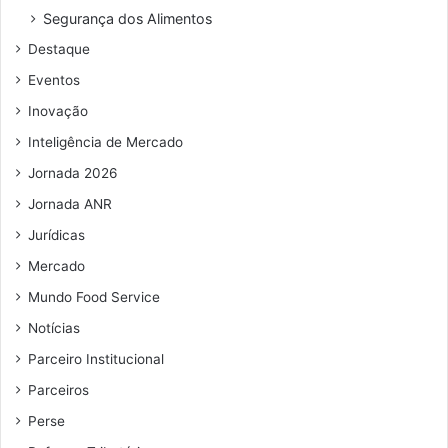
o
Segurança dos Alimentos
d
Destaque
e
e
Eventos
m
Inovação
a
i
Inteligência de Mercado
l
Jornada 2026
Jornada ANR
Jurídicas
Mercado
Mundo Food Service
Notícias
Parceiro Institucional
Parceiros
Perse