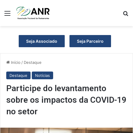
Menu
P
Seja Associado
Seja Parceiro
Início
/
Destaque
Destaque
Notícias
Participe do levantamento
sobre os impactos da COVID-19
no setor