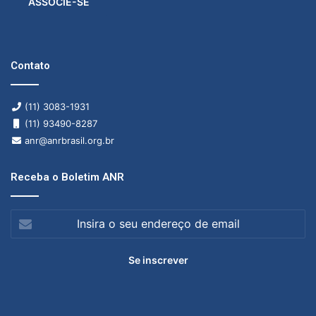
ASSOCIE-SE
Contato
(11) 3083-1931
(11) 93490-8287
anr@anrbrasil.org.br
Receba o Boletim ANR
Insira
o
seu
endereço
de
email